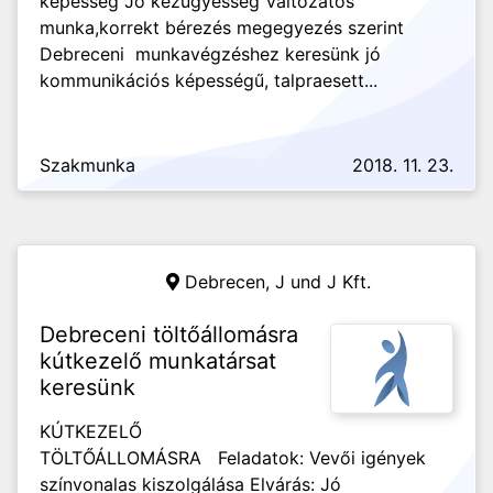
képesség Jó kézügyesség Változatos
munka,korrekt bérezés megegyezés szerint
Debreceni munkavégzéshez keresünk jó
kommunikációs képességű, talpraesett...
Szakmunka
2018. 11. 23.
Debrecen,
J und J Kft.
Debreceni töltőállomásra
kútkezelő munkatársat
keresünk
KÚTKEZELŐ
TÖLTŐÁLLOMÁSRA Feladatok: Vevői igények
színvonalas kiszolgálása Elvárás: Jó