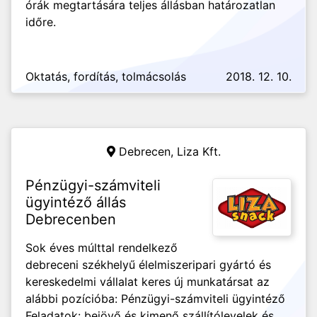
órák megtartására teljes állásban határozatlan
időre.
Oktatás, fordítás, tolmácsolás
2018. 12. 10.
Debrecen,
Liza Kft.
Pénzügyi-számviteli
ügyintéző állás
Debrecenben
Sok éves múlttal rendelkező
debreceni székhelyű élelmiszeripari gyártó és
kereskedelmi vállalat keres új munkatársat az
alábbi pozícióba: Pénzügyi-számviteli ügyintéző
Feladatok: bejövő és kimenő szállítólevelek és