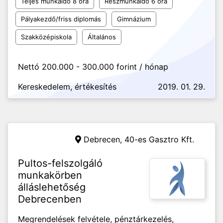
Teljes munkaidő 8 óra
Részmunkaidő 6 óra
Pályakezdő/friss diplomás
Gimnázium
Szakközépiskola
Általános
Nettó 200.000 - 300.000 forint / hónap
Kereskedelem, értékesítés
2019. 01. 29.
Debrecen,
40-es Gasztro Kft.
Pultos-felszolgáló
munkakörben
álláslehetőség
Debrecenben
Megrendelések felvétele, pénztárkezelés,