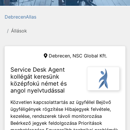
DebrecenAllas
Állások
Debrecen,
NSC Global Kft.
Service Desk Agent
kollégát keresünk
középfokú német és
angol nyelvtudással
Közvetlen kapcsolattartás az ügyféllel Bejövő
ügyféligények rögzítése Hibajegyek felvétele,
kezelése, rendszerek távoli monitorozása
Beérkező jegyek feldolgozása Prioritások