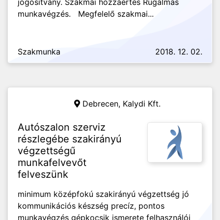
jogosítvány. Szakmai hozzáértés Rugalmas
munkavégzés. Megfelelő szakmai...
Szakmunka
2018. 12. 02.
Debrecen,
Kalydi Kft.
Autószalon szerviz
részlegébe szakirányú
végzettségű
munkafelvevőt
felveszünk
minimum középfokú szakirányú végzettség jó
kommunikációs készség precíz, pontos
munkavégzés gépkocsik ismerete felhasználói