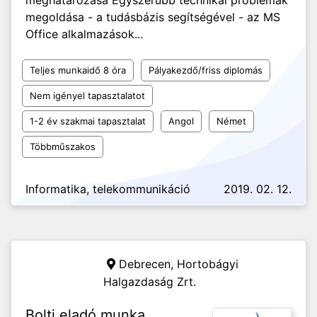
meghatározása Egyszerűbb technikai problémák
megoldása - a tudásbázis segítségével - az MS
Office alkalmazások...
Teljes munkaidő 8 óra
Pályakezdő/friss diplomás
Nem igényel tapasztalatot
1-2 év szakmai tapasztalat
Angol
Német
Többműszakos
Informatika, telekommunikáció
2019. 02. 12.
Debrecen,
Hortobágyi
Halgazdaság Zrt.
Bolti eladó munka