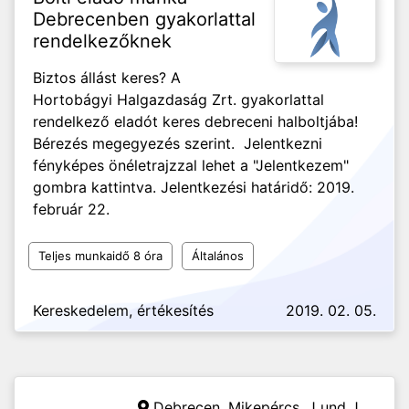
Debrecenben gyakorlattal
rendelkezőknek
Biztos állást keres? A
Hortobágyi Halgazdaság Zrt. gyakorlattal
rendelkező eladót keres debreceni halboltjába!
Bérezés megegyezés szerint. Jelentkezni
fényképes önéletrajzzal lehet a "Jelentkezem"
gombra kattintva. Jelentkezési határidő: 2019.
február 22.
Teljes munkaidő 8 óra
Általános
Kereskedelem, értékesítés
2019. 02. 05.
Debrecen, Mikepércs,
J und J