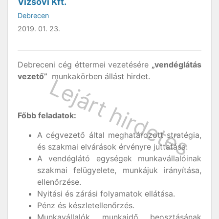
Vizsovi Kft.
Debrecen
2019. 01. 23.
Debreceni cég éttermei vezetésére
„vendéglátás
vezető”
munkakörben állást hirdet.
Főbb feladatok:
A cégvezető által meghatározott stratégia,
és szakmai elvárások érvényre juttatása.
A vendéglátó egységek munkavállalóinak
szakmai felügyelete, munkájuk irányítása,
ellenőrzése.
Nyitási és zárási folyamatok ellátása.
Pénz és készletellenőrzés.
Munkavállalók munkaidő beosztásának