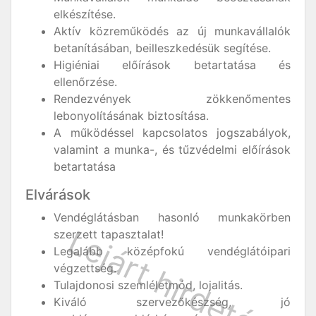
elkészítése.
Aktív közreműködés az új munkavállalók
betanításában, beilleszkedésük segítése.
Higiéniai előírások betartatása és
ellenőrzése.
Rendezvények zökkenőmentes
lebonyolításának biztosítása.
A működéssel kapcsolatos jogszabályok,
valamint a munka-, és tűzvédelmi előírások
betartatása
Elvárások
Vendéglátásban hasonló munkakörben
szerzett tapasztalat!
Legalább középfokú vendéglátóipari
végzettség.
Tulajdonosi szemléletmód, lojalitás.
Kiváló szervezőkészség, jó