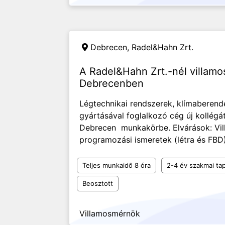
Debrecen,
Radel&Hahn Zrt.
A Radel&Hahn Zrt.-nél villamo
Debrecenben
Légtechnikai rendszerek, klímaberend
gyártásával foglalkozó cég új kollég
Debrecen munkakörbe. Elvárások: Vil
programozási ismeretek (létra és FBD)
Teljes munkaidő 8 óra
2-4 év szakmai tap
Beosztott
Villamosmérnök