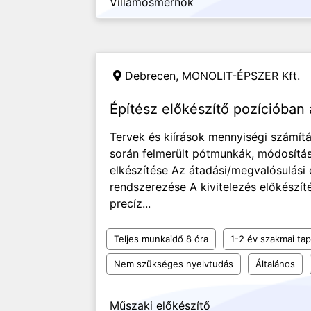
Villamosmérnök
Debrecen,
MONOLIT-ÉPSZER Kft.
Építész előkészítő pozícióban
Tervek és kiírások mennyiségi számítá
során felmerült pótmunkák, módosítá
elkészítése Az átadási/megvalósulási 
rendszerezése A kivitelezés előkészí
precíz...
Teljes munkaidő 8 óra
1-2 év szakmai tap
Nem szükséges nyelvtudás
Általános
Műszaki előkészítő