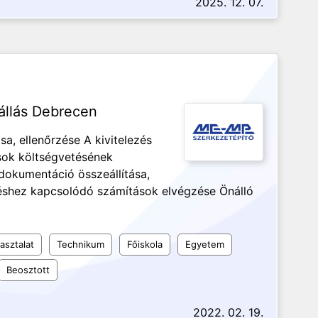
2025. 12. 07.
 állás Debrecen
sa, ellenőrzése A kivitelezés
sok költségvetésének
dokumentáció összeállítása,
téshez kapcsolódó számítások elvégzése Önálló
asztalat
Technikum
Főiskola
Egyetem
Beosztott
2022. 02. 19.