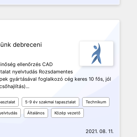
sünk debreceni
 minőség ellenőrzés CAD
sztalat nyelvtudás Rozsdamentes
pek gyártásával foglalkozó cég keres 10 fős, jól
sőhajlítás)...
asztalat
5-9 év szakmai tapasztalat
Technikum
elvtudás
Általános
Közép vezető
2021. 08. 11.