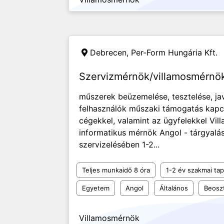
Debrecen,
Per-Form Hungária Kft.
Szervizmérnök/villamosmérnö
műszerek beüzemelése, tesztelése, ja
felhasználók műszaki támogatás kapcs
cégekkel, valamint az ügyfelekkel Vi
informatikus mérnök Angol - tárgyalási
szervizelésében 1-2...
Teljes munkaidő 8 óra
1-2 év szakmai tap
Egyetem
Angol
Általános
Beosz
Villamosmérnök