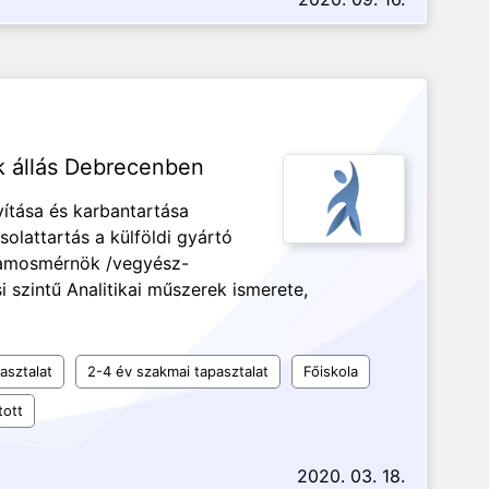
k állás Debrecenben
vítása és karbantartása
olattartás a külföldi gyártó
llamosmérnök /vegyész-
 szintű Analitikai műszerek ismerete,
asztalat
2-4 év szakmai tapasztalat
Főiskola
tott
2020. 03. 18.