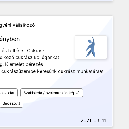
yéni vállalkozó
ményben
 és töltése. Cukrász
delkező cukrász kollégánkat
g, Kiemelet bérezés
cukrászüzembe keresünk cukrász munkatársat
asztalat
Szakiskola / szakmunkás képző
Beosztott
2021. 03. 11.