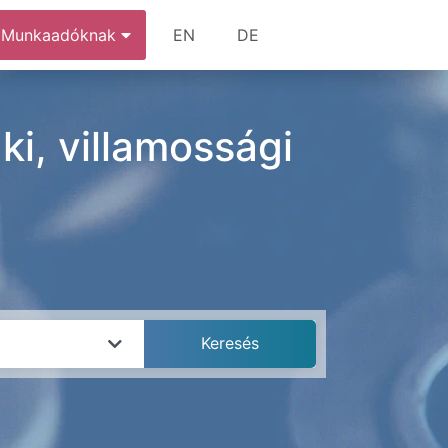
Munkaadóknak
EN
DE
i, villamossági