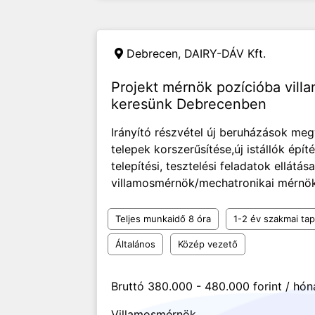
Debrecen,
DAIRY-DÁV Kft.
Projekt mérnök pozícióba vill
keresünk Debrecenben
Irányító részvétel új beruházások megv
telepek korszerűsítése,új istállók épít
telepítési, tesztelési feladatok ellát
villamosmérnök/mechatronikai mérnök 
Teljes munkaidő 8 óra
1-2 év szakmai tap
Általános
Közép vezető
Bruttó 380.000 - 480.000 forint / hó
Villamosmérnök