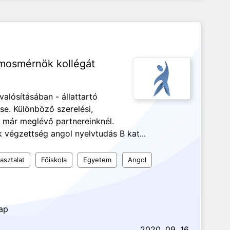
amosmérnök kollégát
alósításában - állattartó
ése. Különböző szerelési,
ása már meglévő partnereinknél.
végzettség angol nyelvtudás B kat...
asztalat
Főiskola
Egyetem
Angol
nap
2020. 09. 16.