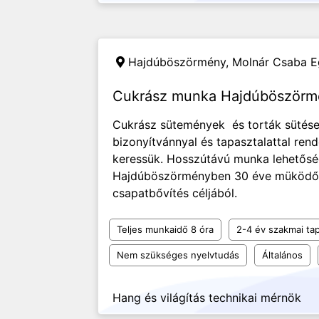
Hajdúböszörmény,
Molnár Csaba Eg
Cukrász munka Hajdúböször
Cukrász sütemények és torták sütése
bizonyítvánnyal és tapasztalattal ren
keressük. Hosszútávú munka lehetősé
Hajdúböszörményben 30 éve müködő 
csapatbővítés céljából.
Teljes munkaidő 8 óra
2-4 év szakmai tap
Nem szükséges nyelvtudás
Általános
Hang és világítás technikai mérnök