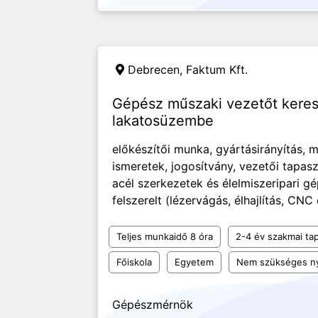
Debrecen,
Faktum Kft.
Gépész műszaki vezetőt kere
lakatosüzembe
előkészítői munka, gyártásirányítás,
ismeretek, jogosítvány, vezetői tapa
acél szerkezetek és élelmiszeripari gé
felszerelt (lézervágás, élhajlítás, CNC c
Teljes munkaidő 8 óra
2-4 év szakmai tap
Főiskola
Egyetem
Nem szükséges ny
Gépészmérnök