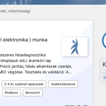
aki, villamossági
ri elektronika ) munka
dszeres hibadiagnosztika
vóhajtások stb.) áramköri lap
K
recíz javítás, hibás alkatrészek cseréje,
D) végzése. Tesztelés és validáció: A...
2-4 év szakmai tapasztalat
Szakközépiskola
Általános
Beosztott