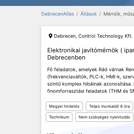
DebrecenAllas
Állások
Mérnök, műsz
Debrecen,
Control Technology Kft.
Elektronikai javítómérnök ( ipa
Debrecenben
Fő feladatok, amelyek Rád várnak Ren
(frekvenciaváltók, PLC-k, HMI-k, szer
szintű komplex hibáinak azonosítása. P
finomforrasztási feladatok (THM és SM
Megyei hirdetés
Teljes munkaidő 8 óra
Technikum
Nem szükséges nyelvtudás