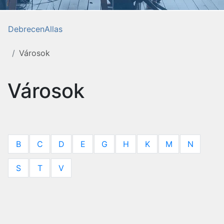
DebrecenAllas
Városok
Városok
B
C
D
E
G
H
K
M
N
S
T
V