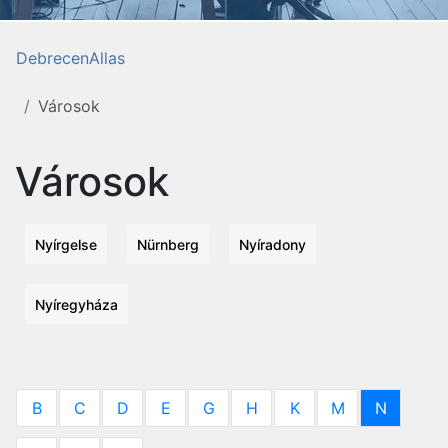
DebrecenAllas
Városok
Városok
Nyírgelse
Nürnberg
Nyíradony
Nyíregyháza
B
C
D
E
G
H
K
M
N