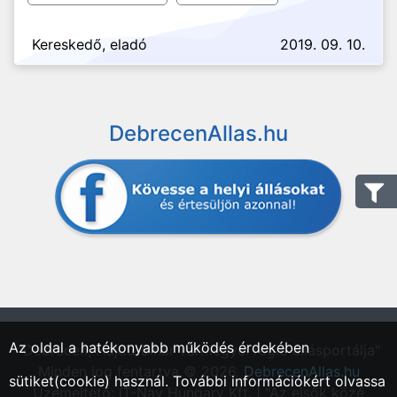
Kereskedő, eladó
2019. 09. 10.
DebrecenAllas.hu
Az oldal a hatékonyabb működés érdekében
"Debrecen, Hajdú-Bihar vármegyei régió állásportálja"
Minden jog fentartva © 2026.
DebrecenAllas.hu
sütiket(cookie) használ. További információkért olvassa
Üzemeltető: IT-Nav Hungary Kft. | "Az elsők közé