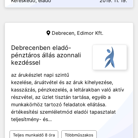
Kereskedő, eladó
2019. 11. 19.
Debrecen,
Edimor Kft.
Debrecenben eladó-
pénztáros állás azonnali
kezdéssel
az árukészlet napi szintű
kezelése, áruátvétel és az áruk kihelyezése,
kasszázás, pénzkezelés, a leltárakban való aktív
részvétel, az üzlet tisztán tartása, egyéb a
munkakörhöz tartozó feladatok ellátása.
értékesítési szemléletmód eladói tapasztalat
teljesítmény- és...
Teljes munkaidő 8 óra
Többműszakos