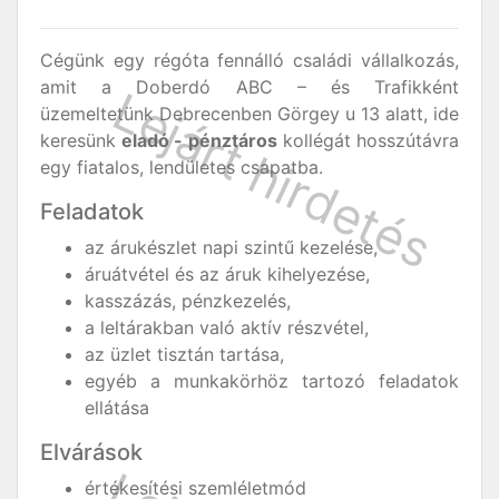
Cégünk egy régóta fennálló családi vállalkozás,
amit a Doberdó ABC – és Trafikként
üzemeltetünk Debrecenben Görgey u 13 alatt, ide
keresünk
eladó - pénztáros
kollégát hosszútávra
egy fiatalos, lendületes csapatba.
Feladatok
az árukészlet napi szintű kezelése,
áruátvétel és az áruk kihelyezése,
kasszázás, pénzkezelés,
a leltárakban való aktív részvétel,
az üzlet tisztán tartása,
egyéb a munkakörhöz tartozó feladatok
ellátása
Elvárások
értékesítési szemléletmód