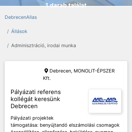
1 darab találat
DebrecenAllas
Állások
Adminisztráció, irodai munka
Debrecen,
MONOLIT-ÉPSZER
Kft.
Pályázati referens
kollégát keresünk
Debrecen
Pályázati projektek
támogatása: benyújtandó elszámolási csomagok