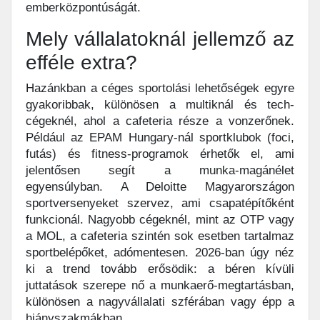
emberközpontúságát.
Mely vállalatoknál jellemző az
efféle extra?
Hazánkban a céges sportolási lehetőségek egyre
gyakoribbak, különösen a multiknál és tech-
cégeknél, ahol a cafeteria része a vonzerőnek.
Például az EPAM Hungary-nál sportklubok (foci,
futás) és fitness-programok érhetők el, ami
jelentősen segít a munka-magánélet
egyensúlyban. A Deloitte Magyarországon
sportversenyeket szervez, ami csapatépítőként
funkcionál. Nagyobb cégeknél, mint az OTP vagy
a MOL, a cafeteria szintén sok esetben tartalmaz
sportbelépőket, adómentesen. 2026-ban úgy néz
ki a trend tovább erősödik: a béren kívüli
juttatások szerepe nő a munkaerő-megtartásban,
különösen a nagyvállalati szférában vagy épp a
hiányszakmákban.