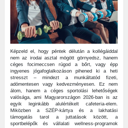
Képzeld el, hogy péntek délután a kollégáiddal
nem az irodai asztal mögött görnyedsz, hanem
céges focimeccsen rúgod a bőrt, vagy épp
ingyenes jógafoglalkozáson pihened ki a heti
stresszt – mindezt a munkáltatód fizeti,
adómentesen vagy kedvezményesen. Ez nem
álom, hanem a céges sportolási lehetőségek
valósága, ami Magyarországon 2026-ban is az
egyik leginkább alulértékelt cafeteria-elem.
Miközben a SZÉP-kártya és a lakhatási
támogatás tarol a juttatások között, a
sportbelépők és vállalati wellness-programok