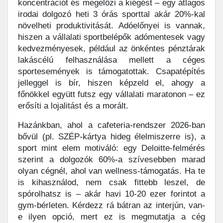
koncentrációt és megelőzi a kiégést – egy átlagos
irodai dolgozó heti 3 órás sporttal akár 20%-kal
növelheti produktivitását. Adóelőnyei is vannak,
hiszen a vállalati sportbelépők adómentesek vagy
kedvezményesek, például az önkéntes pénztárak
lakáscélú felhasználása mellett a céges
sportesemények is támogatottak. Csapatépítés
jelleggel is bír, hiszen képzeld el, ahogy a
főnökkel együtt futsz egy vállalati maratonon – ez
erősíti a lojalitást és a morált.
Hazánkban, ahol a cafeteria-rendszer 2026-ban
bővül (pl. SZÉP-kártya hideg élelmiszerre is), a
sport mint elem motiváló: egy Deloitte-felmérés
szerint a dolgozók 60%-a szívesebben marad
olyan cégnél, ahol van wellness-támogatás. Ha te
is kihasználod, nem csak fittebb leszel, de
spórolhatsz is – akár havi 10-20 ezer forintot a
gym-bérleten. Kérdezz rá bátran az interjún, van-
e ilyen opció, mert ez is megmutatja a cég