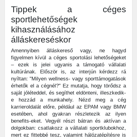
Tippek a céges
sportlehetőségek
kihasználásához
álláskereséskor
Amennyiben álláskereső vagy, ne hagyd
figyelmen kívül a céges sportolási lehetőségeket
– ezek is jelei ugyanis a támogató vállalati
kultúrának. Először is, az interjún kérdezz rá
nyíltan: "Milyen wellness- vagy sporttámogatások
érhetők el a cégnél?" Ez mutatja, hogy törődsz a
saját jóléteddel, és segíthet eldönteni, illeszkedik-
e hozzád a munkahely. Nézd meg a cég
karrieroldalát előre, például az EPAM vagy BMW
esetében, ahol gyakran részletezik az ilyen
benefits-eket. Vegyél részt bátran és aktívan a
dolgokban: csatlakozz a vállalati sportklubokhoz,
mert ez fittebbé tesz, valamint hálózatépítésre is