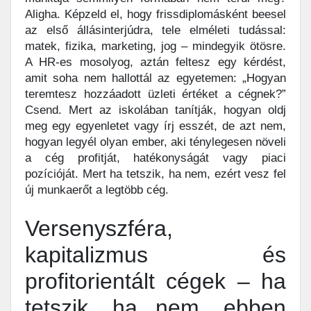
Aligha. Képzeld el, hogy frissdiplomásként beesel
az első állásinterjúdra, tele elméleti tudással:
matek, fizika, marketing, jog – mindegyik ötösre.
A HR-es mosolyog, aztán feltesz egy kérdést,
amit soha nem hallottál az egyetemen: „Hogyan
teremtesz hozzáadott üzleti értéket a cégnek?”
Csend. Mert az iskolában tanítják, hogyan oldj
meg egy egyenletet vagy írj esszét, de azt nem,
hogyan legyél olyan ember, aki ténylegesen növeli
a cég profitját, hatékonyságát vagy piaci
pozícióját. Mert ha tetszik, ha nem, ezért vesz fel
új munkaerőt a legtöbb cég.
Versenyszféra,
kapitalizmus és
profitorientált cégek – ha
tetszik, ha nem, ebben