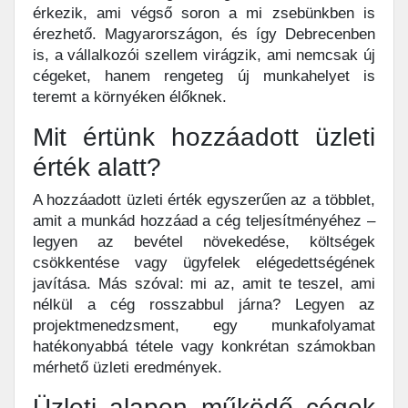
érkezik, ami végső soron a mi zsebünkben is
érezhető. Magyarországon, és így Debrecenben
is, a vállalkozói szellem virágzik, ami nemcsak új
cégeket, hanem rengeteg új munkahelyet is
teremt a környéken élőknek.
Mit értünk hozzáadott üzleti
érték alatt?
A hozzáadott üzleti érték egyszerűen az a többlet,
amit a munkád hozzáad a cég teljesítményéhez –
legyen az bevétel növekedése, költségek
csökkentése vagy ügyfelek elégedettségének
javítása. Más szóval: mi az, amit te teszel, ami
nélkül a cég rosszabbul járna? Legyen az
projektmenedzsment, egy munkafolyamat
hatékonyabbá tétele vagy konkrétan számokban
mérhető üzleti eredmények.
Üzleti alapon működő cégek