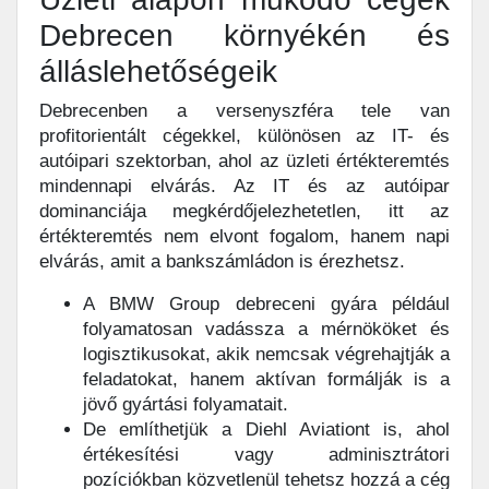
Debrecen környékén és
álláslehetőségeik
Debrecenben a versenyszféra tele van
profitorientált cégekkel, különösen az IT- és
autóipari szektorban, ahol az üzleti értékteremtés
mindennapi elvárás. Az IT és az autóipar
dominanciája megkérdőjelezhetetlen, itt az
értékteremtés nem elvont fogalom, hanem napi
elvárás, amit a bankszámládon is érezhetsz.
A BMW Group debreceni gyára például
folyamatosan vadássza a mérnököket és
logisztikusokat, akik nemcsak végrehajtják a
feladatokat, hanem aktívan formálják is a
jövő gyártási folyamatait.
De említhetjük a Diehl Aviationt is, ahol
értékesítési vagy adminisztrátori
pozíciókban közvetlenül tehetsz hozzá a cég