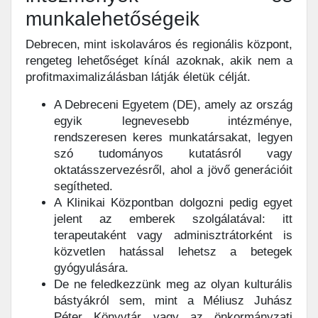
munkalehetőségeik
Debrecen, mint iskolaváros és regionális központ,
rengeteg lehetőséget kínál azoknak, akik nem a
profitmaximalizálásban látják életük célját.
A Debreceni Egyetem (DE), amely az ország
egyik legnevesebb intézménye,
rendszeresen keres munkatársakat, legyen
szó tudományos kutatásról vagy
oktatásszervezésről, ahol a jövő generációit
segítheted.
A Klinikai Központban dolgozni pedig egyet
jelent az emberek szolgálatával: itt
terapeutaként vagy adminisztrátorként is
közvetlen hatással lehetsz a betegek
gyógyulására.
De ne feledkezzünk meg az olyan kulturális
bástyákról sem, mint a Méliusz Juhász
Péter Könyvtár vagy az önkormányzati