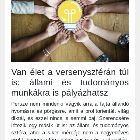
Van élet a versenyszférán túl
is: állami és tudományos
munkákra is pályázhatsz
Persze nem mindenki vágyik arra a fajta állandó
nyomásra és pörgésre, amit a profitorientált világ
diktál, és ezzel nincs is semmi baj. Szerencsére
létezik egy másik út is: az állami és tudományos
szféra, ahol a siker mércéje nem a negyedéves
profit, hanem a társadalmi haszon és a stabilitás.