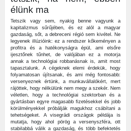
élünk ma
Tetszik vagy sem, nyakig benne vagyunk a
kapitalizmus sűrűjében, és ez alól a magyar
gazdaság, sőt, a debreceni régió sem kivétel. Ne
legyenek illúzióink: ez a rendszer kőkeményen a
profitra és a hatékonyságra épül, ami elsőre
ijesztőnek tűnhet, de valójában ez a motorja
annak a technológiai robbanásnak is, amit most
tapasztalunk. A cégeknek elemi érdekük, hogy
folyamatosan újítsanak, és ami még fontosabb:
versenyeznek értünk, a munkavállalókért, mert
rájöttek, hogy nélkülünk nem megy a szekér. Nem
véletlen, hogy a technológiai szektorban és a
gyártásban egyre magasabb fizetésekkel és jobb
körülményekkel próbálják magukhoz csábítani a
tehetségeket. A visegrádi országok példája is
mutatja, hogy ahol pörög a versenyszféra, ott
stabilabbá válik a gazdaság, és több befektetés