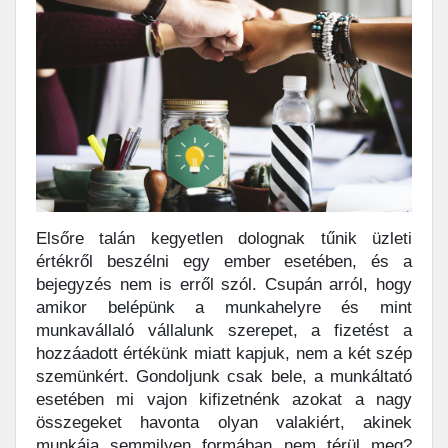
Elsőre talán kegyetlen dolognak tűnik üzleti
értékről beszélni egy ember esetében, és a
bejegyzés nem is erről szól. Csupán arról, hogy
amikor belépünk a munkahelyre és mint
munkavállaló vállalunk szerepet, a fizetést a
hozzáadott értékünk miatt kapjuk, nem a két szép
szemünkért. Gondoljunk csak bele, a munkáltató
esetében mi vajon kifizetnénk azokat a nagy
összegeket havonta olyan valakiért, akinek
munkája semmilyen formában nem térül meg?