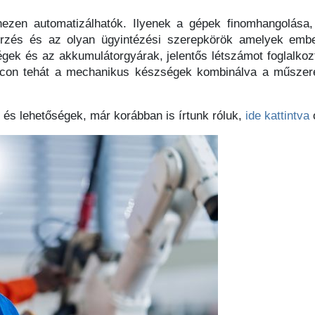
hezen automatizálhatók. Ilyenek a gépek finomhangolása
őrzés és az olyan ügyintézési szerepkörök amelyek embe
cégek és az akkumulátorgyárak, jelentős létszámot foglalk
acon tehát a mechanikus készségek kombinálva a műszeres
és lehetőségek, már korábban is írtunk róluk,
ide kattintva
o