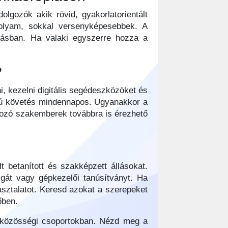
gozók akik rövid, gyakorlatorientált
folyam, sokkal versenyképesebbek. A
llásban. Ha valaki egyszerre hozza a
?
i, kezelni digitális segédeszközöket és
pú követés mindennapos. Ugyanakkor a
ozó szakemberek továbbra is érezhető
t betanított és szakképzett állásokat.
sgát vagy gépkezelői tanúsítványt. Ha
sztalatot. Keresd azokat a szerepeket
őben.
 a közösségi csoportokban. Nézd meg a