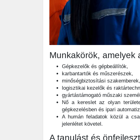
Munkakörök, amelyek a
Gépkezelők és gépbeállítók,
karbantartók és műszerészek,
minőségbiztosítási szakemberek
logisztikai kezelők és raktártech
gyártástámogató műszaki szemé
Nő a kereslet az olyan terület
gépkezelésben és ipari automati
A humán feladatok közül a csa
jelenlétet követel.
A tanulást és önfejle