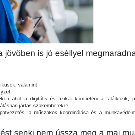
 jövőben is jó eséllyel megmaradna
,
nikusok, valamint
lyzet.
eken ahol a digitális és fizikai kompetencia találkozi
zálásban jártas szakemberekre.
patvezetés, a műszakok koordinálása és a munkavédelmi
sztést senki nem ússza meg a mai m