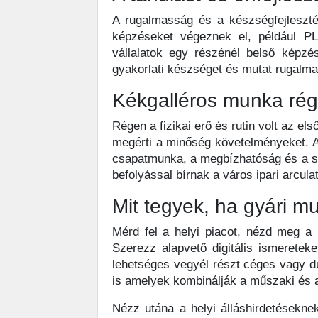
A rugalmasság és a készségfejleszté
képzéseket végeznek el, például PL
vállalatok egy részénél belső képzé
gyakorlati készséget és mutat rugalmas
Kékgalléros munka rég
Régen a fizikai erő és rutin volt az e
megérti a minőség követelményeket. 
csapatmunka, a megbízhatóság és a s
befolyással bírnak a város ipari arcula
Mit tegyek, ha gyári m
Mérd fel a helyi piacot, nézd meg a r
Szerezz alapvető digitális ismeretek
lehetséges vegyél részt céges vagy d
is amelyek kombinálják a műszaki és a 
Nézz utána a helyi álláshirdetésekne