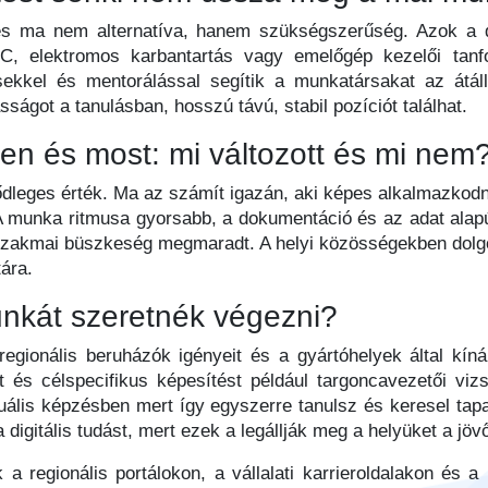
s ma nem alternatíva, hanem szükségszerűség. Azok a dol
C, elektromos karbantartás vagy emelőgép kezelői tan
sekkel és mentorálással segítik a munkatársakat az átá
ságot a tanulásban, hosszú távú, stabil pozíciót találhat.
en és most: mi változott és mi nem
lsődleges érték. Ma az számít igazán, aki képes alkalmazkodn
A munka ritmusa gyorsabb, a dokumentáció és az adat ala
zakmai büszkeség megmaradt. A helyi közösségekben dolg
tára.
unkát szeretnék végezni?
egionális beruházók igényeit és a gyártóhelyek által kínál
et és célspecifikus képesítést például targoncavezetői viz
uális képzésben mert így egyszerre tanulsz és keresel tapa
digitális tudást, mert ezek a legállják meg a helyüket a jöv
k a regionális portálokon, a vállalati karrieroldalakon és