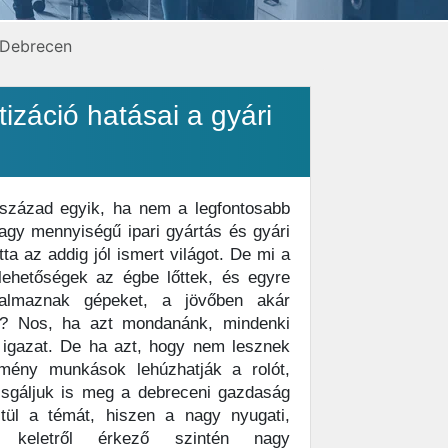
 Debrecen
izáció hatásai a gyári
század egyik, ha nem a legfontosabb
agy mennyiségű ipari gyártás és gyári
a az addig jól ismert világot. De mi a
lehetőségek az égbe lőttek, és egyre
kalmaznak gépeket, a jövőben akár
? Nos, ha azt mondanánk, mindenki
igazat. De ha azt, hogy nem lesznek
mény munkások lehúzhatják a rolót,
zsgáljuk is meg a debreceni gazdaság
tül a témát, hiszen a nagy nyugati,
 keletről érkező szintén nagy