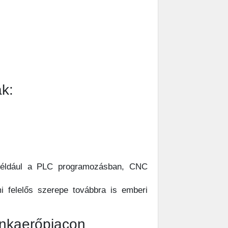
k:
k, például a PLC programozásban, CNC
 felelős szerepe továbbra is emberi
unkaerőpiacon