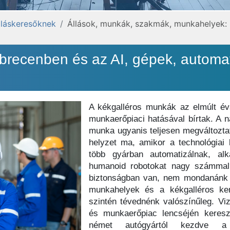
lláskeresőknek
Állások, munkák, szakmák, munkahelyek:
brecenben és az AI, gépek, automat
A kékgalléros munkák az elmúlt év
munkaerőpiaci hatásával bírtak. A n
munka ugyanis teljesen megváltoztatt
helyzet ma, amikor a technológiai 
több gyárban automatizálnak, al
humanoid robotokat nagy számmal
biztonságban van, nem mondanánk 
munkahelyek és a kékgalléros ke
szintén tévednénk valószínűleg. Vi
és munkaerőpiac lencséjén keresz
német autógyártól kezdve a