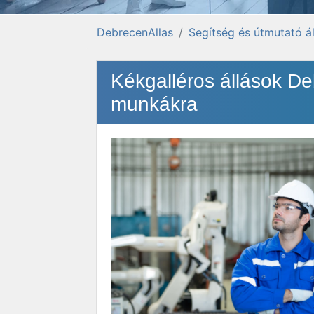
DebrecenAllas
Segítség és útmutató á
Kékgalléros állások De
munkákra