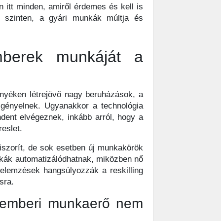
 itt minden, amiről érdemes és kell is
yi szinten, a gyári munkák múltja és
mberek munkáját a
rnyéken létrejövő nagy beruházások, a
 igényelnek. Ugyanakkor a technológia
ndent elvégeznek, inkább arról, hogy a
eslet.
iszorít, de sok esetben új munkakörök
munkák automatizálódhatnak, miközben nő
 elemzések hangsúlyozzák a reskilling
sra.
z emberi munkaerő nem