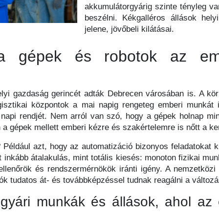
akkumulátorgyárig szinte tényleg van
beszélni. Kékgalléros állások hel
jelene, jövőbeli kilátásai.
 a gépek és robotok az e
lyi gazdaság gerincét adták Debrecen városában is. A kö
logisztikai központok a mai napig rengeteg emberi munkát
k napi rendjét. Nem arról van szó, hogy a gépek holnap mi
a gépek mellett emberi kézre és szakértelemre is nőtt a ker
Például azt, hogy az automatizáció bizonyos feladatokat k
t inkább átalakulás, mint totális kiesés: monoton fizikai 
gellenőrök és rendszermérnökök iránti igény. A nemzetközi
ók tudatos át- és továbbképzéssel tudnak reagálni a változá
 gyári munkák és állások, ahol a