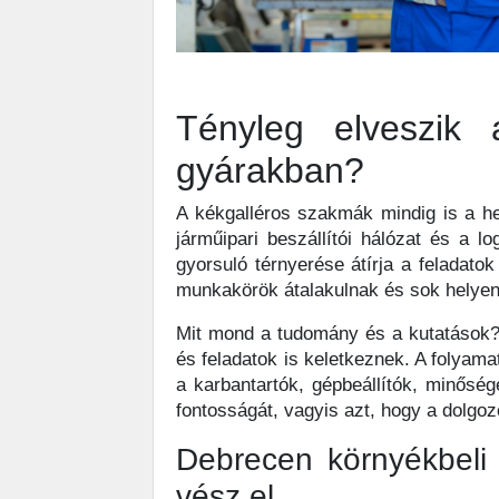
Tényleg elveszik
gyárakban?
A kékgalléros szakmák mindig is a he
járműipari beszállítói hálózat és a 
gyorsuló térnyerése átírja a feladato
munkakörök átalakulnak és sok helyen 
Mit mond a tudomány és a kutatások? 
és feladatok is keletkeznek. A folyama
a karbantartók, gépbeállítók, minősé
fontosságát, vagyis azt, hogy a dolgoz
Debrecen környékbeli
vész el