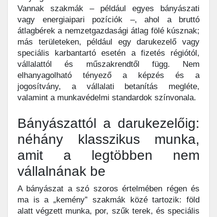
Vannak szakmák – például egyes bányászati
vagy energiaipari pozíciók –, ahol a bruttó
átlagbérek a nemzetgazdasági átlag fölé kúsznak;
más területeken, például egy darukezelő vagy
speciális karbantartó esetén a fizetés régiótól,
vállalattól és műszakrendtől függ. Nem
elhanyagolható tényező a képzés és a
jogosítvány, a vállalati betanítás megléte,
valamint a munkavédelmi standardok színvonala.
Bányászattól a darukezelőig:
néhány klasszikus munka,
amit a legtöbben nem
vállalnának be
A bányászat a szó szoros értelmében régen és
ma is a „kemény” szakmák közé tartozik: föld
alatt végzett munka, por, szűk terek, és speciális