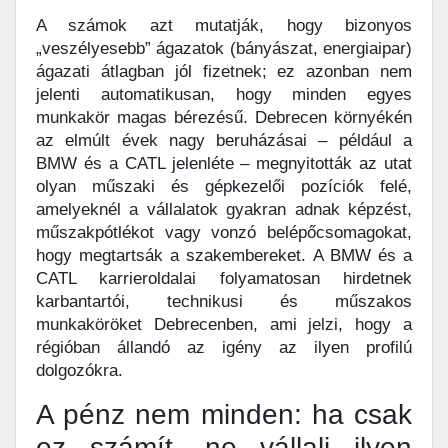
A számok azt mutatják, hogy bizonyos
„veszélyesebb” ágazatok (bányászat, energiaipar)
ágazati átlagban jól fizetnek; ez azonban nem
jelenti automatikusan, hogy minden egyes
munkakör magas bérezésű. Debrecen környékén
az elmúlt évek nagy beruházásai – például a
BMW és a CATL jelenléte – megnyitották az utat
olyan műszaki és gépkezelői pozíciók felé,
amelyeknél a vállalatok gyakran adnak képzést,
műszakpótlékot vagy vonzó belépőcsomagokat,
hogy megtartsák a szakembereket. A BMW és a
CATL karrieroldalai folyamatosan hirdetnek
karbantartói, technikusi és műszakos
munkaköröket Debrecenben, ami jelzi, hogy a
régióban állandó az igény az ilyen profilú
dolgozókra.
A pénz nem minden: ha csak
ez számít, ne vállalj ilyen