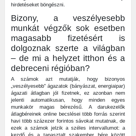
hirdetéseket böngészni.
Bizony, a veszélyesebb
munkát végzők sok esetben
magasabb fizetésért is
dolgoznak szerte a világban
– de mi a helyzet itthon és a
debreceni régióban?
A számok azt mutatják, hogy bizonyos
„veszélyesebb” ágazatok (bányászat, energiaipar)
ágazati átlagban jól fizetnek, ez azonban nem
jelenti automatikusan, hogy minden egyes
munkakör magas bérezésű. A darukezelők
átlagbéreinek online becslései több forrás szerint
havi több százezer forintos sávokat mutatnak, de
ezek a számok jelzik a széles intervallumot: a
kezdő és a tapasztalt szakember bére között