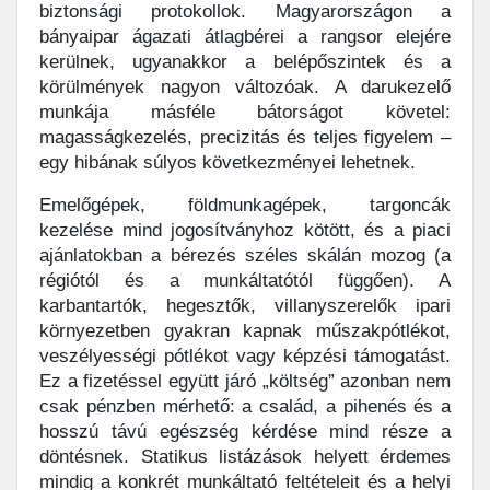
biztonsági protokollok. Magyarországon a
bányaipar ágazati átlagbérei a rangsor elejére
kerülnek, ugyanakkor a belépőszintek és a
körülmények nagyon változóak. A darukezelő
munkája másféle bátorságot követel:
magasságkezelés, precizitás és teljes figyelem –
egy hibának súlyos következményei lehetnek.
Emelőgépek, földmunkagépek, targoncák
kezelése mind jogosítványhoz kötött, és a piaci
ajánlatokban a bérezés széles skálán mozog (a
régiótól és a munkáltatótól függően). A
karbantartók, hegesztők, villanyszerelők ipari
környezetben gyakran kapnak műszakpótlékot,
veszélyességi pótlékot vagy képzési támogatást.
Ez a fizetéssel együtt járó „költség” azonban nem
csak pénzben mérhető: a család, a pihenés és a
hosszú távú egészség kérdése mind része a
döntésnek. Statikus listázások helyett érdemes
mindig a konkrét munkáltató feltételeit és a helyi