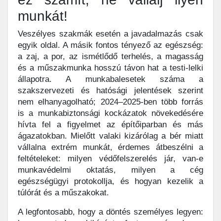
munkát!
Veszélyes szakmák esetén a javadalmazás csak
egyik oldal. A másik fontos tényező az egészség:
a zaj, a por, az ismétlődő terhelés, a magasság
és a műszakmunka hosszú távon hat a testi-lelki
állapotra. A munkabalesetek száma a
szakszervezeti és hatósági jelentések szerint
nem elhanyagolható; 2024–2025-ben több forrás
is a munkabiztonsági kockázatok növekedésére
hívta fel a figyelmet az építőiparban és más
ágazatokban. Mielőtt valaki kizárólag a bér miatt
vállalna extrém munkát, érdemes átbeszélni a
feltételeket: milyen védőfelszerelés jár, van-e
munkavédelmi oktatás, milyen a cég
egészségügyi protokollja, és hogyan kezelik a
túlórát és a műszakokat.
A legfontosabb, hogy a döntés személyes legyen: