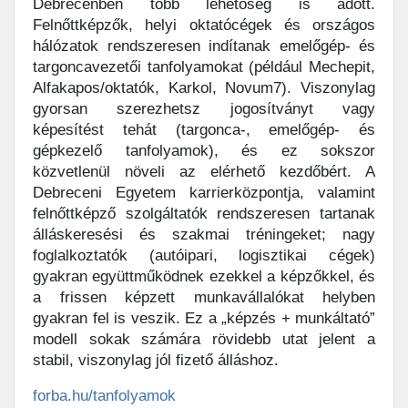
Debrecenben több lehetőség is adott.
Felnőttképzők, helyi oktatócégek és országos
hálózatok rendszeresen indítanak emelőgép- és
targoncavezetői tanfolyamokat (például Mechepit,
Alfakapos/oktatók, Karkol, Novum7). Viszonylag
gyorsan szerezhetsz jogosítványt vagy
képesítést tehát (targonca-, emelőgép- és
gépkezelő tanfolyamok), és ez sokszor
közvetlenül növeli az elérhető kezdőbért. A
Debreceni Egyetem karrierközpontja, valamint
felnőttképző szolgáltatók rendszeresen tartanak
álláskeresési és szakmai tréningeket; nagy
foglalkoztatók (autóipari, logisztikai cégek)
gyakran együttműködnek ezekkel a képzőkkel, és
a frissen képzett munkavállalókat helyben
gyakran fel is veszik. Ez a „képzés + munkáltató”
modell sokak számára rövidebb utat jelent a
stabil, viszonylag jól fizető álláshoz.
forba.hu/tanfolyamok