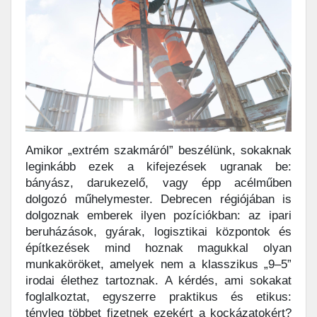
Amikor „extrém szakmáról” beszélünk, sokaknak
leginkább ezek a kifejezések ugranak be:
bányász, darukezelő, vagy épp acélműben
dolgozó műhelymester. Debrecen régiójában is
dolgoznak emberek ilyen pozíciókban: az ipari
beruházások, gyárak, logisztikai központok és
építkezések mind hoznak magukkal olyan
munkaköröket, amelyek nem a klasszikus „9–5”
irodai élethez tartoznak. A kérdés, ami sokakat
foglalkoztat, egyszerre praktikus és etikus:
tényleg többet fizetnek ezekért a kockázatokért?