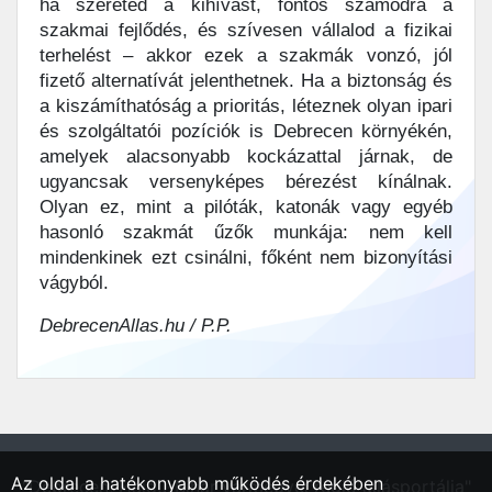
ha szereted a kihívást, fontos számodra a
szakmai fejlődés, és szívesen vállalod a fizikai
terhelést – akkor ezek a szakmák vonzó, jól
fizető alternatívát jelenthetnek. Ha a biztonság és
a kiszámíthatóság a prioritás, léteznek olyan ipari
és szolgáltatói pozíciók is Debrecen környékén,
amelyek alacsonyabb kockázattal járnak, de
ugyancsak versenyképes bérezést kínálnak.
Olyan ez, mint a pilóták, katonák vagy egyéb
hasonló szakmát űzők munkája: nem kell
mindenkinek ezt csinálni, főként nem bizonyítási
vágyból.
DebrecenAllas.hu / P.P.
Az oldal a hatékonyabb működés érdekében
"Debrecen, Hajdú-Bihar vármegyei régió állásportálja"