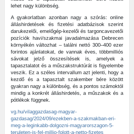
lehet nagy különbség.
A gyakorlatban azonban nagy a szórás: online
álláshirdetések és fizetési adatbázisok szerint
darukezelői, emelőgép-kezelői és targoncavezetői
pozíciók havi/szakmai javadalmazása Debrecen
környékén változhat – találni nettó 300–400 ezer
forintos ajánlatokat, de vannak éves, többmilliós
sávokat jelző összesítések is, amelyek a
tapasztalatot és a műszakstruktúrát is figyelembe
veszik. Ez a széles intervallum azt jelenti, hogy a
kezdő és a tapasztalt szakember bére között
gyakran nagy a különbség, és a pontos számoktól
mindig a konkrét álláshirdetés, a műszakok és a
pótlékok függnek.
vg.hu/vilaggazdasag-magyar-
gazdasag/2024/09/ezekben-a-szakmakban-eri-
meg-a-leginkabb-dolgozni-magyarorszagon-5-
teruleten-is-fel-millio-folott-a-netto-fizetes