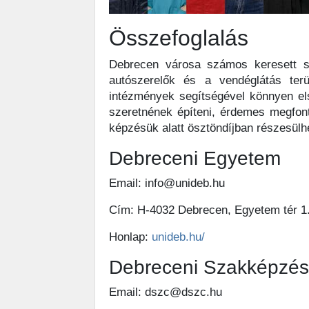
Összefoglalás
Debrecen városa számos keresett sz
autószerelők és a vendéglátás terü
intézmények segítségével könnyen els
szeretnének építeni, érdemes megfont
képzésük alatt ösztöndíjban részesülh
Debreceni Egyetem
Email: info@unideb.hu
Cím: H-4032 Debrecen, Egyetem tér 1
Honlap:
unideb.hu/
Debreceni Szakképzés
Email: dszc@dszc.hu