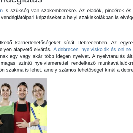
én
is szükség van szakemberekre. Az eladók, pincérek és 
vendéglátóipari képzéseket a helyi szakiskolákban is elvég
kedő karrierlehetőségeket kínál Debrecenben. Az egyre 
elyen alapvető elvárás.
A debreceni nyelviskolák és online
ak egy vagy akár több idegen nyelvet. A nyelvtanulás álta
ol magas szintű nyelvismerettel rendelkező munkavállalók
 szakma is lehet, amely számos lehetőséget kínál a debre