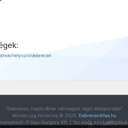
égek:
lyamok/helyszin/debrecen
"Debrecen, Hajdú-Bihar vármegyei régió állásportálja"
Minden jog fentartva © 2026.
DebrecenAllas.hu
zemeltető: IT-Nav Hungary Kft. | "Az elsők közé navigáljuk