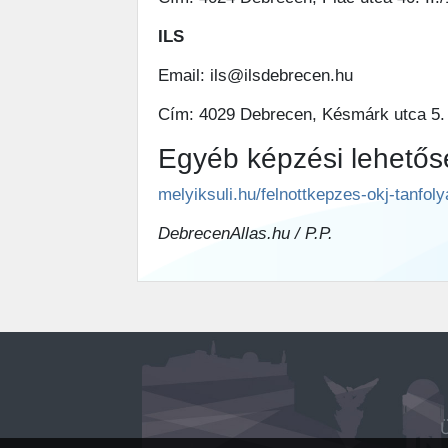
ILS
Email: ils@ilsdebrecen.hu
Cím: 4029 Debrecen, Késmárk utca 5.
Egyéb képzési lehetős
melyiksuli.hu/felnottkepzes-okj-tanfo
DebrecenAllas.hu / P.P.
Ü