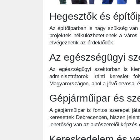
Hegesztők és építői
Az építőiparban is nagy szükség van
projektek nélkülözhetetlenek a város
elvégezhetik az érdeklődők.
Az egészségügyi sz
Az egészségügyi szektorban is kie
adminisztrátorok iránti kereslet 
Magyarországon, ahol a jövő orvosai 
Gépjárműipar és sz
A gépjárműipar is fontos szerepet já
keresettek Debrecenben, hiszen jelent
lehetőség van az autószerelői képzés 
Kereskedelem és ve