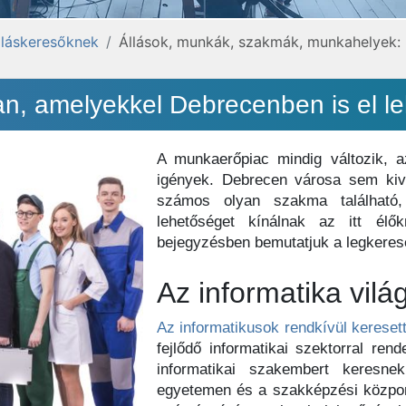
lláskeresőknek
Állások, munkák, szakmák, munkahelyek:
, amelyekkel Debrecenben is el le
A munkaerőpiac mindig változik, a
igények. Debrecen városa sem kivé
számos olyan szakma található,
lehetőséget kínálnak az itt élő
bejegyzésben bemutatjuk a legkeres
Az informatika vilá
Az informatikusok rendkívül kerese
fejlődő informatikai szektorral ren
informatikai szakembert keresn
egyetemen és a szakképzési központ