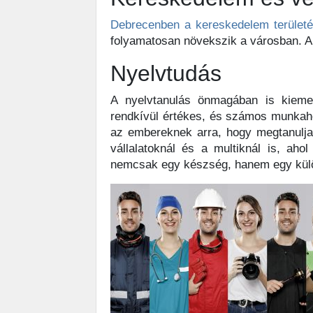
Debrecenben a kereskedelem terület
folyamatosan növekszik a városban. A 
Nyelvtudás
A nyelvtanulás önmagában is kiemel
rendkívül értékes, és számos munkah
az embereknek arra, hogy megtanuljan
vállalatoknál és a multiknál is, ah
nemcsak egy készség, hanem egy külön