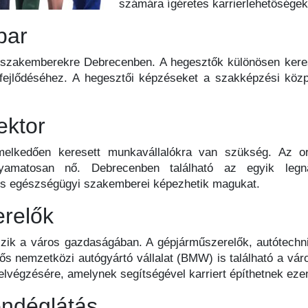
számára ígéretes karrierlehetőségek
par
 szakemberekre Debrecenben. A hegesztők különösen kerese
 fejlődéséhez. A hegesztői képzéseket a szakképzési közp
ektor
melkedően keresett munkavállalókra van szükség. Az o
folyamatosan nő. Debrecenben található az egyik le
és egészségügyi szakemberei képezhetik magukat.
erelők
tszik a város gazdaságában. A gépjárműszerelők, autótechn
ős nemzetközi autógyártó vállalat (BMW) is található a vá
elvégzésére, amelynek segítségével karriert építhetnek ezen
ndéglátás