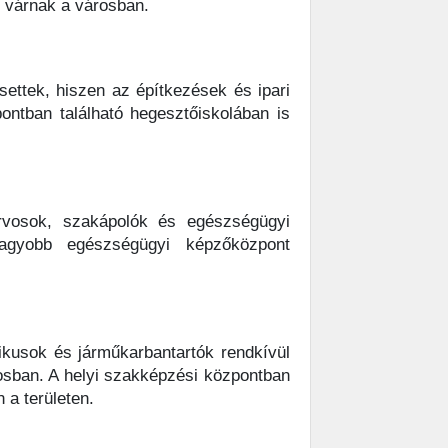
 várnak a városban.
ttek, hiszen az építkezések és ipari
ontban található hegesztőiskolában is
rvosok, szakápolók és egészségügyi
gnagyobb egészségügyi képzőközpont
ikusok és járműkarbantartók rendkívül
rosban. A helyi szakképzési központban
 a területen.