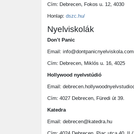
Cím: Debrecen, Fokos u. 12, 4030
Honlap:
dszc.hu/
Nyelviskolák
Don’t Panic
Email: info@dontpanicnyelviskola.com
Cím: Debrecen, Miklós u. 16, 4025
Hollywood nyelvstúdió
Email: debrecen.hollywoodnyelvstudi
Cím: 4027 Debrecen, Füredi út 39.
Katedra
Email: debrecen@katedra.hu
Cím: 4024 Debrecen, Piac utca 40. II./