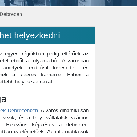
 Debrecen
het helyezkedni
z egyes régiókban pedig eltérőek az
tel ebből a folyamatból. A városban
 amelyek rendkívül keresettek, és
knek a sikeres karrierre. Ebben a
ettebb helyi szakmákat.
ga
ttek Debrecenben
. A város dinamikusan
delkezik, és a helyi vállalatok számos
ek. Releváns képzések a debreceni
ban is elérhetőek. Az informatikusok