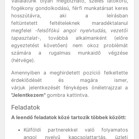
Vállalatunk olyan megbízható, széles látókörű,
fogékony gondolkodású, férfi munkatársat keres
hosszútávra, aki a leírásban
feltüntetett feltételeknek maradéktalanul
megfelel
-felsőfókú angol nyelvtudás, vezetői
tapasztalat-
, továbbá alkalmanként (előre
egyeztetést követően) nem okoz problémát
számára a rugalmas munkaidő végzése
(hétvége).
Amennyiben a meghirdetett pozíció felkeltette
érdeklődését és magára ismer,
várjuk jelentkezését fényképes önéletrajzzal a
"Jelentkezem"
gombra kattintva.
Feladatok
A leendő feladatok közé tartozik többek között:
Külföldi partnerekkel való folyamatos
angol nyelvű kapcsolattartás, üzleti