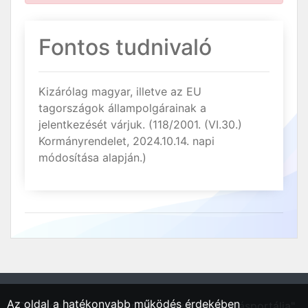
Fontos tudnivaló
Kizárólag magyar, illetve az EU
tagországok állampolgárainak a
jelentkezését várjuk. (118/2001. (VI.30.)
Kormányrendelet, 2024.10.14. napi
módosítása alapján.)
Az oldal a hatékonyabb működés érdekében
"Debrecen, Hajdú-Bihar vármegyei régió állásportálja"