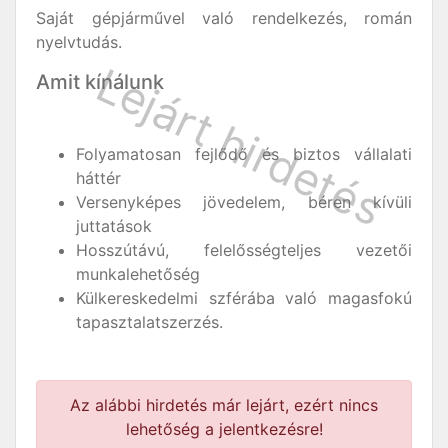
Saját gépjárművel való rendelkezés, román
nyelvtudás.
Amit kínálunk
Folyamatosan fejlődő és biztos vállalati
háttér
Versenyképes jövedelem, béren kívüli
juttatások
Hosszútávú, felelősségteljes vezetői
munkalehetőség
Külkereskedelmi szférába való magasfokú
tapasztalatszerzés.
Az alábbi hirdetés már lejárt, ezért nincs
lehetőség a jelentkezésre!