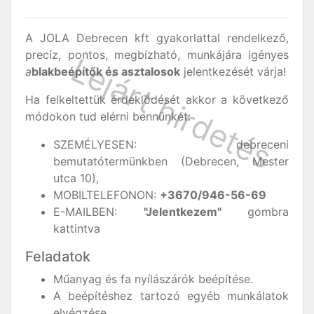
A JOLA Debrecen kft gyakorlattal rendelkező,
precíz, pontos, megbízható, munkájára igényes
a
blakbeépítők és asztalosok
jelentkezését várja!
Ha felkeltettük érdeklődését akkor a következő
módokon tud elérni bennünket:
SZEMÉLYESEN: debreceni
bemutatótermünkben (Debrecen, Mester
utca 10),
MOBILTELEFONON:
+3670/946-56-69
E-MAILBEN:
"Jelentkezem"
gombra
kattintva
Feladatok
Műanyag és fa nyílászárók beépítése.
A beépítéshez tartozó egyéb munkálatok
elvégzése.