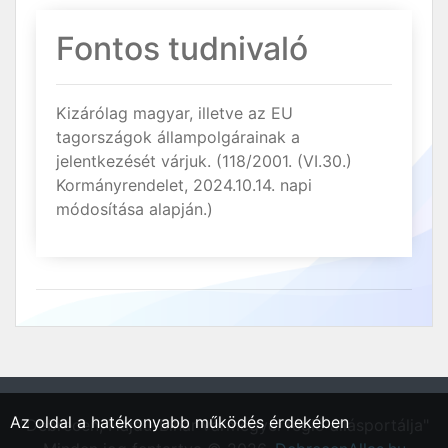
Fontos tudnivaló
Kizárólag magyar, illetve az EU
tagországok állampolgárainak a
jelentkezését várjuk. (118/2001. (VI.30.)
Kormányrendelet, 2024.10.14. napi
módosítása alapján.)
Az oldal a hatékonyabb működés érdekében
"Debrecen, Hajdú-Bihar vármegyei régió állásportálja"