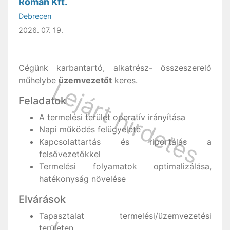
Román Kft.
Debrecen
2026. 07. 19.
Cégünk karbantartó, alkatrész- összeszerelő
műhelybe
üzemvezetőt
keres.
Feladatok
A termelési terület operatív irányítása
Napi működés felügyelete
Kapcsolattartás és riportálás a
felsővezetőkkel
Termelési folyamatok optimalizálása,
hatékonyság növelése
Elvárások
Tapasztalat termelési/üzemvezetési
területen