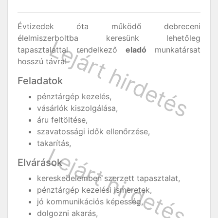
Évtizedek óta működő debreceni
élelmiszerboltba keresünk lehetőleg
tapasztalattal rendelkező
eladó
munkatársat
hosszú távra!
Feladatok
pénztárgép kezelés,
vásárlók kiszolgálása,
áru feltöltése,
szavatossági idők ellenőrzése,
takarítás,
Elvárások
kereskedelemben szerzett tapasztalat,
pénztárgép kezelési ismeretek,
jó kommunikációs képesség,
dolgozni akarás,