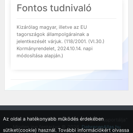
Fontos tudnivaló
Kizárólag magyar, illetve az EU
tagországok állampolgárainak a
jelentkezését várjuk. (118/2001. (VI.30.)
Kormányrendelet, 2024.10.14. napi
módosítása alapján.)
Az oldal a hatékonyabb működés érdekében
"Debrecen, Hajdú-Bihar vármegyei régió állásportálja"
Minden jog fentartva © 2026.
DebrecenAllas.hu
sütiket(cookie) használ. További információkért olvassa