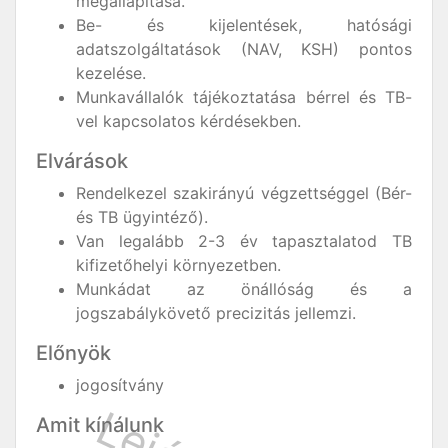
megállapítása.
Be- és kijelentések, hatósági
adatszolgáltatások (NAV, KSH) pontos
kezelése.
Munkavállalók tájékoztatása bérrel és TB-
vel kapcsolatos kérdésekben.
Elvárások
Rendelkezel szakirányú végzettséggel (Bér-
és TB ügyintéző).
Van legalább 2-3 év tapasztalatod TB
kifizetőhelyi környezetben.
Munkádat az önállóság és a
jogszabálykövető precizitás jellemzi.
Előnyök
jogosítvány
Amit kínálunk