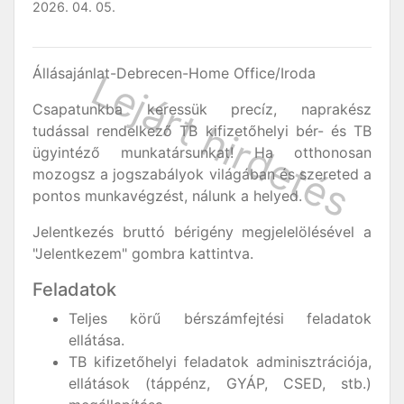
2026. 04. 05.
Állásajánlat-Debrecen-Home Office/Iroda
Csapatunkba keressük precíz, naprakész
tudással rendelkező TB kifizetőhelyi bér- és TB
ügyintéző munkatársunkat! Ha otthonosan
mozogsz a jogszabályok világában és szereted a
pontos munkavégzést, nálunk a helyed.
Jelentkezés bruttó bérigény megjelelölésével a
"Jelentkezem" gombra kattintva.
Feladatok
Teljes körű bérszámfejtési feladatok
ellátása.
TB kifizetőhelyi feladatok adminisztrációja,
ellátások (táppénz, GYÁP, CSED, stb.)