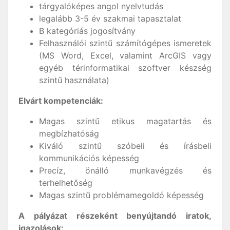
tárgyalóképes angol nyelvtudás
legalább 3-5 év szakmai tapasztalat
B kategóriás jogosítvány
Felhasználói szintű számítógépes ismeretek
(MS Word, Excel, valamint ArcGIS vagy
egyéb térinformatikai szoftver készség
szintű használata)
Elvárt kompetenciák:
Magas szintű etikus magatartás és
megbízhatóság
Kiváló szintű szóbeli és írásbeli
kommunikációs képesség
Precíz, önálló munkavégzés és
terhelhetőség
Magas szintű problémamegoldó képesség
A pályázat részeként benyújtandó iratok,
igazolások: