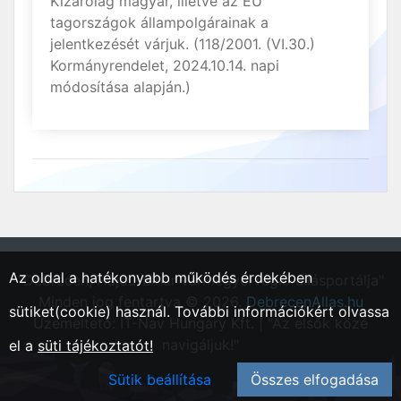
Kizárólag magyar, illetve az EU
tagországok állampolgárainak a
jelentkezését várjuk. (118/2001. (VI.30.)
Kormányrendelet, 2024.10.14. napi
módosítása alapján.)
Az oldal a hatékonyabb működés érdekében
"Debrecen, Hajdú-Bihar vármegyei régió állásportálja"
Minden jog fentartva © 2026.
DebrecenAllas.hu
sütiket(cookie) használ. További információkért olvassa
Üzemeltető: IT-Nav Hungary Kft. | "Az elsők közé
navigáljuk!"
el a
süti tájékoztatót!
Sütik beállítása
Összes elfogadása