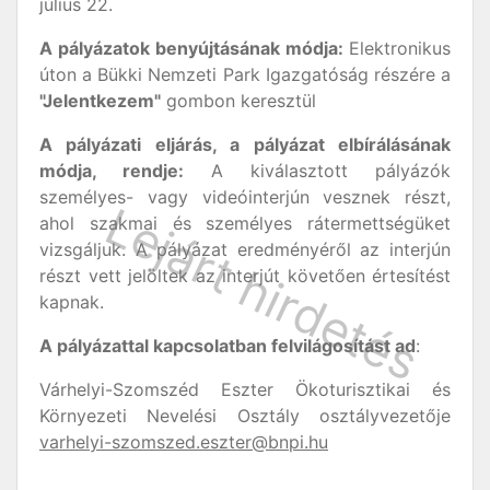
július 22.
A pályázatok benyújtásának módja:
Elektronikus
úton a Bükki Nemzeti Park Igazgatóság részére a
"Jelentkezem"
gombon keresztül
A pályázati eljárás, a pályázat elbírálásának
módja, rendje:
A kiválasztott pályázók
személyes- vagy videóinterjún vesznek részt,
ahol szakmai és személyes rátermettségüket
vizsgáljuk. A pályázat eredményéről az interjún
részt vett jelöltek az interjút követően értesítést
kapnak.
A pályázattal kapcsolatban felvilágosítást ad
:
Várhelyi-Szomszéd Eszter Ökoturisztikai és
Környezeti Nevelési Osztály osztályvezetője
varhelyi-szomszed.eszter@bnpi.hu