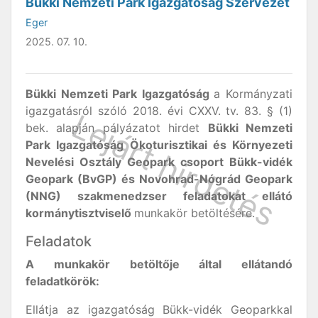
Bükki Nemzeti Park Igazgatóság Szervezet
Eger
2025. 07. 10.
Bükki Nemzeti Park Igazgatóság
a Kormányzati
igazgatásról szóló 2018. évi CXXV. tv. 83. § (1)
bek. alapján pályázatot hirdet
Bükki Nemzeti
Park Igazgatóság Ökoturisztikai és Környezeti
Nevelési Osztály Geopark csoport Bükk-vidék
Geopark (BvGP) és Novohrad-Nógrád Geopark
(NNG) szakmenedzser feladatokat ellátó
kormánytisztviselő
munkakör betöltésére.
Feladatok
A munkakör betöltője által ellátandó
feladatkörök:
Ellátja az igazgatóság Bükk-vidék Geoparkkal