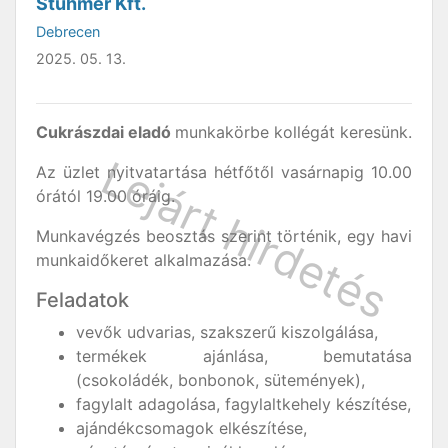
Stühmer Kft.
Debrecen
2025. 05. 13.
Cukrászdai eladó
munkakörbe kollégát keresünk.
Az üzlet nyitvatartása hétfőtől vasárnapig 10.00
órától 19.00 óráig.
Munkavégzés beosztás szerint történik, egy havi
munkaidőkeret alkalmazása.
Feladatok
vevők udvarias, szakszerű kiszolgálása,
termékek ajánlása, bemutatása
(csokoládék, bonbonok, sütemények),
fagylalt adagolása, fagylaltkehely készítése,
ajándékcsomagok elkészítése,