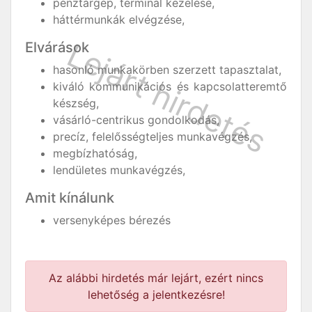
pénztárgép, terminál kezelése,
háttérmunkák elvégzése,
Elvárások
hasonló munkakörben szerzett tapasztalat,
kiváló kommunikációs és kapcsolatteremtő
készség,
vásárló-centrikus gondolkodás,
precíz, felelősségteljes munkavégzés,
megbízhatóság,
lendületes munkavégzés,
Amit kínálunk
versenyképes bérezés
Az alábbi hirdetés már lejárt, ezért nincs
lehetőség a jelentkezésre!