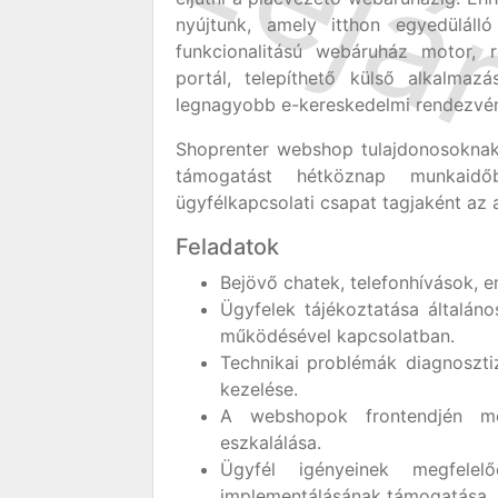
nyújtunk, amely itthon egyedüláll
funkcionalitású webáruház motor, 
portál, telepíthető külső alkalma
legnagyobb e-kereskedelmi rendezv
Shoprenter webshop tulajdonosoknak
támogatást hétköznap munkaidő
ügyfélkapcsolati csapat tagjaként az a
Feladatok
Bejövő chatek, telefonhívások, e
Ügyfelek tájékoztatása általán
működésével kapcsolatban.
Technikai problémák diagnosztiz
kezelése.
A webshopok frontendjén me
eszkalálása.
Ügyfél igényeinek megfelel
implementálásának támogatása.