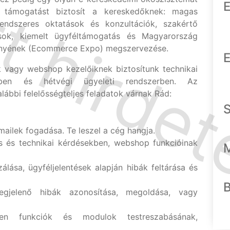
E
ó támogatást biztosít a kereskedőknek: magas
rendszeres oktatások és konzultációk, szakértő
zások, kiemelt ügyféltámogatás és Magyarország
ényének (Ecommerce Expo) megszervezése.
E
 vagy webshop kezelőiknek biztosítunk technikai
ben és hétvégi ügyeleti rendszerben. Az
lábbi felelősségteljes feladatok várnak Rád:
mailek fogadása. Te leszel a cég hangja.
os és technikai kérdésekben, webshop funkcióinak
álása, ügyféljelentések alapján hibák feltárása és
gjelenő hibák azonosítása, megoldása, vagy
ően funkciók és modulok testreszabásának,