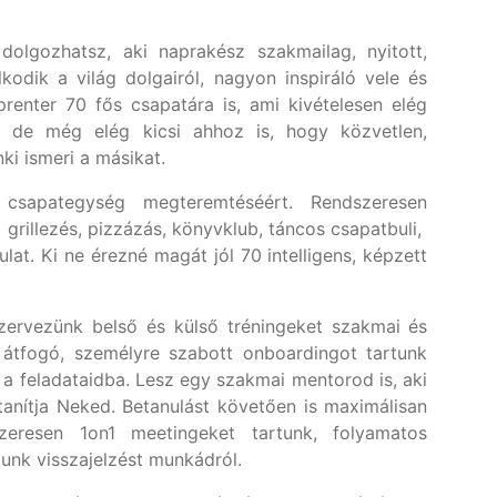
dolgozhatsz, aki naprakész szakmailag, nyitott,
lkodik a világ dolgairól, nagyon inspiráló vele és
renter 70 fős csapatára is, ami kivételesen elég
 de még elég kicsi ahhoz is, hogy közvetlen,
ki ismeri a másikat.
csapategység megteremtéséért. Rendszeresen
:
grillezés, pizzázás, könyvklub, táncos csapatbuli,
ulat. Ki ne érezné magát jól 70 intelligens, képzett
zervezünk belső és külső tréningeket szakmai és
 átfogó, személyre szabott onboardingot tartunk
 feladataidba. Lesz egy szakmai mentorod is, aki
anítja Neked. Betanulást követően is maximálisan
szeresen 1on1 meetingeket tartunk, folyamatos
unk visszajelzést munkádról.