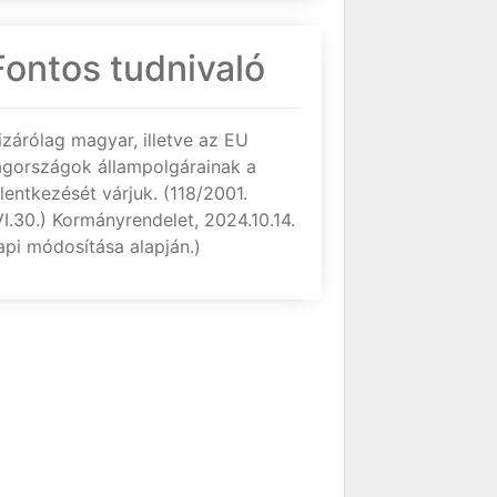
Fontos tudnivaló
izárólag magyar, illetve az EU
agországok állampolgárainak a
elentkezését várjuk. (118/2001.
VI.30.) Kormányrendelet, 2024.10.14.
api módosítása alapján.)