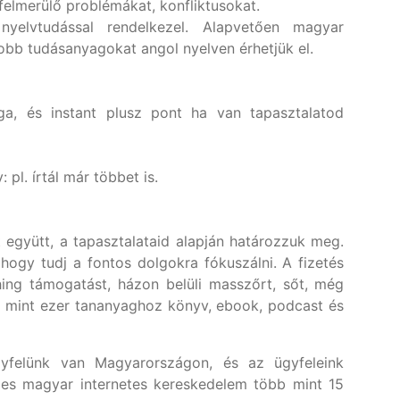
elmerülő problémákat, konfliktusokat.
nyelvtudással rendelkezel. Alapvetően magyar
obb tudásanyagokat angol nyelven érhetjük el.
ga, és instant plusz pont ha van tapasztalatod
pl. írtál már többet is.
t együtt, a tapasztalataid alapján határozzuk meg.
ogy tudj a fontos dolgokra fókuszálni. A fizetés
ching támogatást, házon belüli masszőrt, sőt, még
b mint ezer tananyaghoz könyv, ebook, podcast és
yfelünk van Magyarországon, és az ügyfeleink
eljes magyar internetes kereskedelem több mint 15