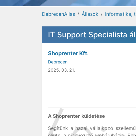
DebrecenAllas
Állások
Informatika,
IT Support Specialista 
Shoprenter Kft.
Debrecen
2025. 03. 21.
A Shoprenter küldetése
Segítünk a hazai vállalkozó szellem
eljutni a piacvezető webáruházig. Eh