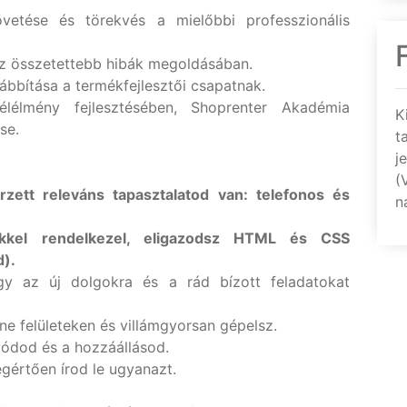
vetése és törekvés a mielőbbi professzionális
az összetettebb hibák megoldásában.
vábbítása a termékfejlesztői csapatnak.
élélmény fejlesztésében, Shoprenter Akadémia
K
se.
t
j
(
erzett releváns tapasztalatod van: telefonos és
n
tekkel rendelkezel, eligazodsz HTML és CSS
d).
gy az új dolgokra és a rád bízott feladatokat
ne felületeken és villámgyorsan gépelsz.
ódod és a hozzáállásod.
gértően írod le ugyanazt.