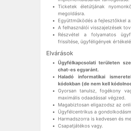
Ticketek életútjának nyomonkö
megoldásra.
Együttműködés a fejlesztőkkel 
A felhasználói visszajelzések to
Részvétel a folyamatos ügyf
frissítése, ügyféligények értékelé
Elvárások
Ügyfélkapcsolati területen sz
chat-es egyaránt.
Haladó informatikai ismere
kódokban (de nem kell kódolno
Gyorsan tanulsz, fogékony va
maximális odaadással végzed.
Magabiztosan eligazodsz az onli
Ügyfélcentrikus a gondolkodásm
Harmadszorra is kedvesen és me
Csapatjátékos vagy.