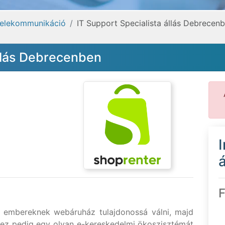
 telekommunikáció
IT Support Specialista állás Debrecen
állás Debrecenben
á
F
ű embereknek webáruház tulajdonossá válni, majd
hez pedig egy olyan e-kereskedelmi ökoszisztémát