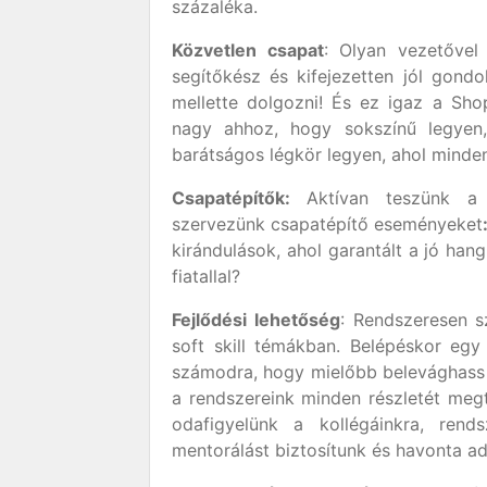
százaléka.
Közvetlen csapat
: Olyan vezetővel 
segítőkész és kifejezetten jól gondo
mellette dolgozni! És ez igaz a Shop
nagy ahhoz, hogy sokszínű legyen,
barátságos légkör legyen, ahol minden
Csapatépítők:
Aktívan teszünk a 
szervezünk csapatépítő eseményeket
kirándulások, ahol garantált a jó hang
fiatallal?
Fejlődési lehetőség
: Rendszeresen s
soft skill témákban. Belépéskor egy
számodra, hogy mielőbb belevághass a
a rendszereink minden részletét megt
odafigyelünk a kollégáinkra, rend
mentorálást biztosítunk és havonta ad