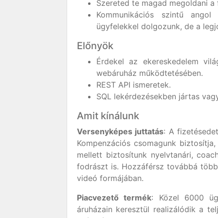
Szereted te magad megoldani a f
Kommunikációs szintű angol 
ügyfelekkel dolgozunk, de a legj
Előnyök
Érdekel az ekereskedelem vilá
webáruház működtetésében.
REST API ismeretek.
SQL lekérdezésekben jártas vagy: 
Amit kínálunk
Versenyképes juttatás
: A fizetésede
Kompenzációs csomagunk biztosítja, h
mellett biztosítunk nyelvtanári, coa
fodrászt is. Hozzáférsz továbbá töb
videó formájában.
Piacvezető termék
: Közel 6000 üg
áruházain keresztül realizálódik a t