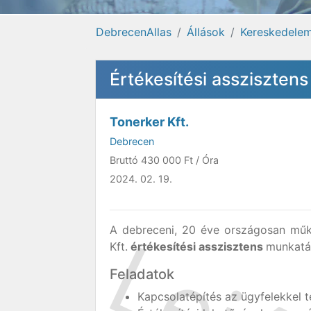
DebrecenAllas
Állások
Kereskedelem
Értékesítési asszisztens
Tonerker Kft.
Debrecen
Bruttó
430 000 Ft
/ Óra
2024. 02. 19.
A debreceni, 20 éve országosan műkö
Kft.
értékesítési asszisztens
munkatár
Feladatok
Kapcsolatépítés az ügyfelekkel t