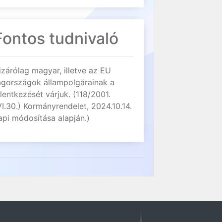
Fontos tudnivaló
izárólag magyar, illetve az EU
agországok állampolgárainak a
elentkezését várjuk. (118/2001.
VI.30.) Kormányrendelet, 2024.10.14.
api módosítása alapján.)