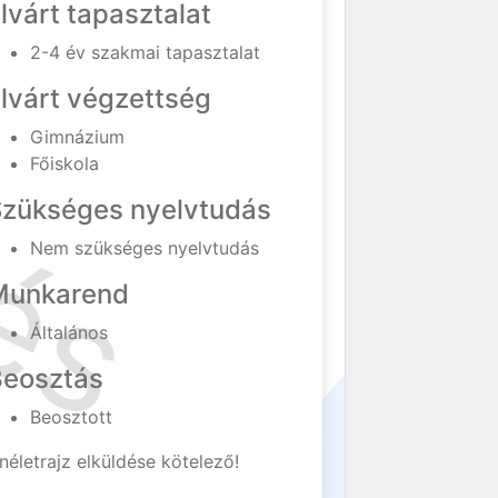
lvárt tapasztalat
2-4 év szakmai tapasztalat
lvárt végzettség
Gimnázium
Főiskola
Szükséges nyelvtudás
Nem szükséges nyelvtudás
Munkarend
Általános
Beosztás
Beosztott
néletrajz elküldése kötelező!