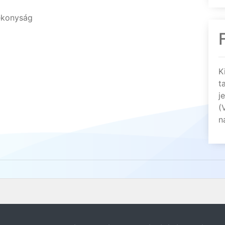
gékonyság
K
t
j
(
n