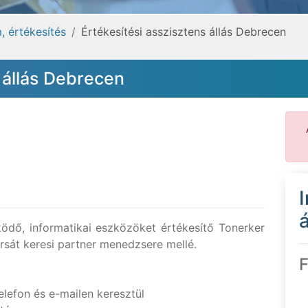
, értékesítés
Értékesítési asszisztens állás Debrecen
 állás Debrecen
á
dő, informatikai eszközöket értékesítő Tonerker
sát keresi partner menedzsere mellé.
F
elefon és e-mailen keresztül