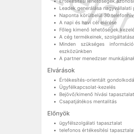
Értékesítési lehetőségek azonos
Leadek generálása nagyvállalati 
Naponta körülbelül 30 telefonhív
A napi és havi cél elérése
Főleg kimenő lehetőségek kezelé
A cég termékeinek, szolgáltatás
Minden szükséges információ
eszközünkben
A partner menedzser munkájána
Elvárások
Értékesítés-orientált gondolkodá
Ügyfélkapcsolat-kezelés
Bejövő/kimenő hívási tapasztala
Csapatjátékos mentalitás
Előnyök
ügyfélszolgálati tapasztalat
telefonos értékesítési tapasztala