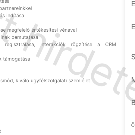
ítása
E
partnereinkkel
ás indítása
E
se megfelelő értékesítési vénával
ainak bemutatása
 regisztrálása, interakciók rögzítése a CRM
k támogatása
smód, kiváló ügyfélszolgálati szemlélet
t
Ö
t