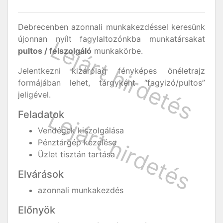
Debrecenben azonnali munkakezdéssel keresünk
újonnan nyílt fagylaltozónkba munkatársakat
pultos / felszolgáló
munkakörbe.
Jelentkezni kizárólag fényképes önéletrajz
formájában lehet, tárgyként “fagyizó/pultos”
jeligével.
Feladatok
Vendégek kiszolgálása
Pénztárgép kezelése
Üzlet tisztán tartása
Elvárások
azonnali munkakezdés
Előnyök