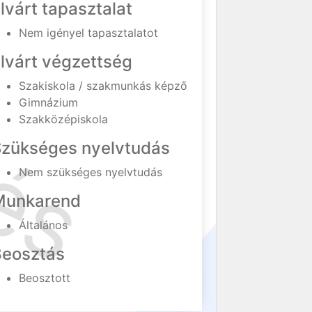
lvárt tapasztalat
Nem igényel tapasztalatot
lvárt végzettség
Szakiskola / szakmunkás képző
Gimnázium
Szakközépiskola
Szükséges nyelvtudás
Nem szükséges nyelvtudás
Munkarend
Általános
Beosztás
Beosztott