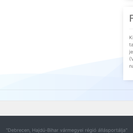
K
t
j
(
n
"Debrecen, Hajdú-Bihar vármegyei régió állásportálja"