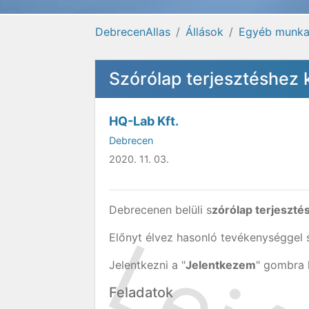
DebrecenAllas
Állások
Egyéb munka
Szórólap terjesztéshez
HQ-Lab Kft.
Debrecen
2020. 11. 03.
Debrecenen belüli s
zórólap terjeszté
Előnyt élvez hasonló tevékenységgel s
Jelentkezni a "
Jelentkezem
" gombra k
Feladatok