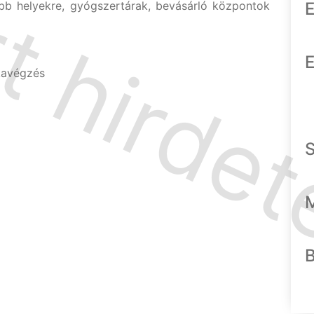
abb helyekre, gyógszertárak, bevásárló központok
E
E
kavégzés