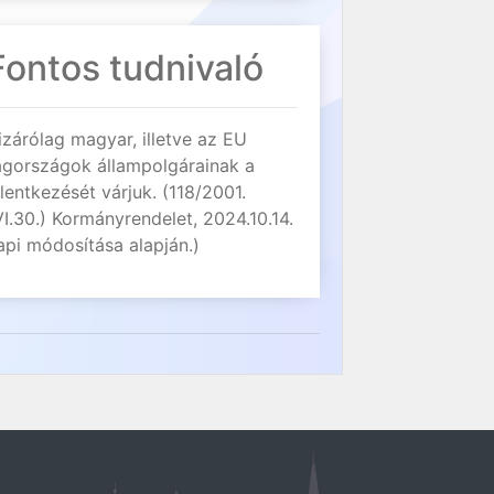
Fontos tudnivaló
izárólag magyar, illetve az EU
agországok állampolgárainak a
elentkezését várjuk. (118/2001.
VI.30.) Kormányrendelet, 2024.10.14.
api módosítása alapján.)