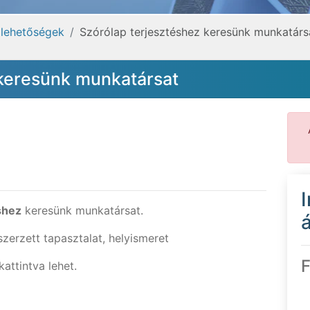
lehetőségek
Szórólap terjesztéshez keresünk munkatárs
 keresünk munkatársat
shez
keresünk munkatársat.
á
zerzett tapasztalat, helyismeret
F
attintva lehet.