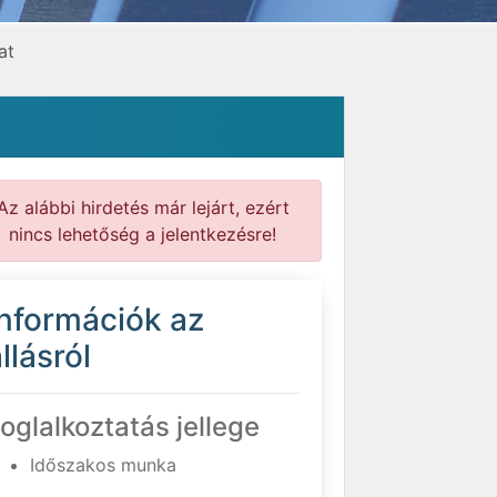
at
Az alábbi hirdetés már lejárt, ezért
nincs lehetőség a jelentkezésre!
Információk az
llásról
oglalkoztatás jellege
Időszakos munka