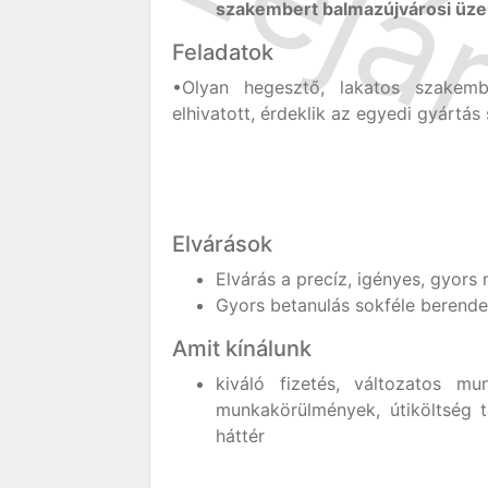
szakembert balmazújvárosi üz
Feladatok
•Olyan hegesztő, lakatos szakembe
elhivatott, érdeklik az egyedi gyártás
Elvárások
Elvárás a precíz, igényes, gyor
Gyors betanulás sokféle berende
Amit kínálunk
kiváló fizetés, változatos mu
munkakörülmények, útiköltség té
háttér