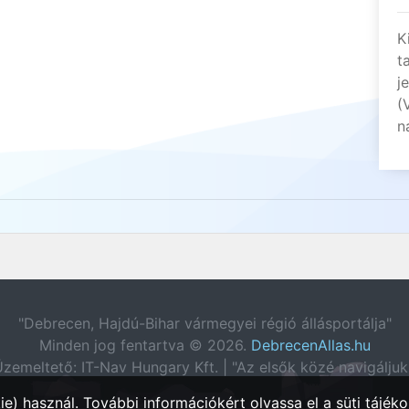
K
t
j
(
n
"Debrecen, Hajdú-Bihar vármegyei régió állásportálja"
Minden jog fentartva © 2026.
DebrecenAllas.hu
zemeltető: IT-Nav Hungary Kft. | "Az elsők közé navigáljuk
e) használ. További információkért olvassa el a
süti tájéko