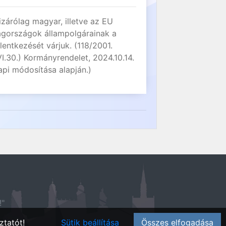
izárólag magyar, illetve az EU
agországok állampolgárainak a
elentkezését várjuk. (118/2001.
VI.30.) Kormányrendelet, 2024.10.14.
api módosítása alapján.)
!"
ztatót!
Sütik beállítása
Összes elfogadása