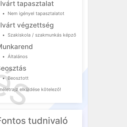
lvárt tapasztalat
Nem igényel tapasztalatot
lvárt végzettség
Szakiskola / szakmunkás képző
Munkarend
Általános
Beosztás
Beosztott
néletrajz elküldése kötelező!
Fontos tudnivaló