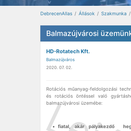
DebrecenAllas
Állások
Szakmunka
Balmazújvárosi üzemünk
HD-Rotatech Kft.
Balmazújváros
2020. 07. 02.
Rotációs műanyag-feldolgozási techn
és rotációs öntéssel való gyártás
balmazújvárosi üzemébe:
fiatal,
akár pályakezdő
hege