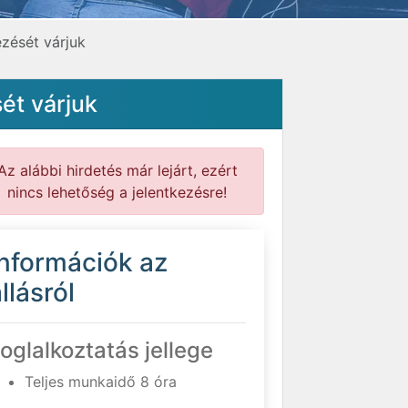
zését várjuk
ét várjuk
Az alábbi hirdetés már lejárt, ezért
nincs lehetőség a jelentkezésre!
Információk az
llásról
oglalkoztatás jellege
Teljes munkaidő 8 óra