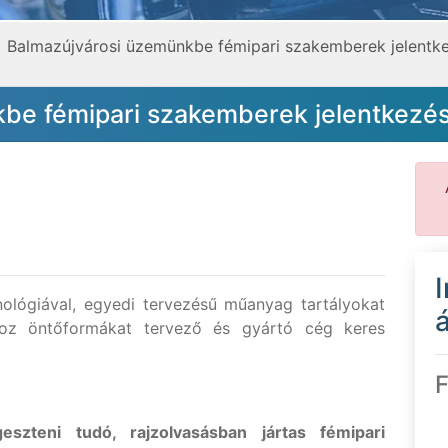
Balmazújvárosi üzemünkbe fémipari szakemberek jelentke
be fémipari szakemberek jelentkezés
ológiával, egyedi tervezésű műanyag tartályokat
á
hoz öntőformákat tervező és gyártó cég keres
F
szteni tudó, rajzolvasásban jártas fémipari