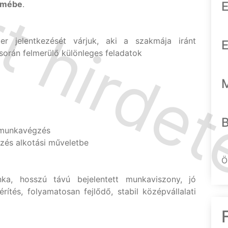
emébe
.
E
r jelentkezését várjuk, aki a szakmája iránt
E
 során felmerülő különleges feladatok
s munkavégzés
zés alkotási műveletbe
Ö
nka, hosszú távú bejelentett munkaviszony, jó
rítés, folyamatosan fejlődő, stabil középvállalati