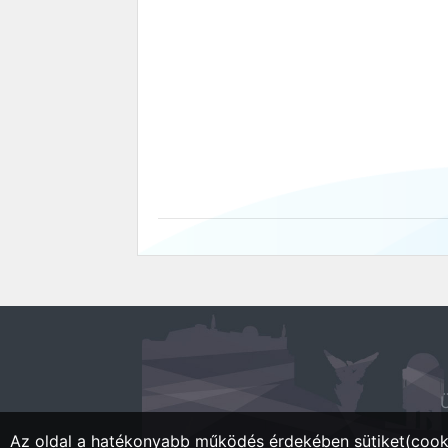
Ü
Az oldal a hatékonyabb működés érdekében sütiket(cooki