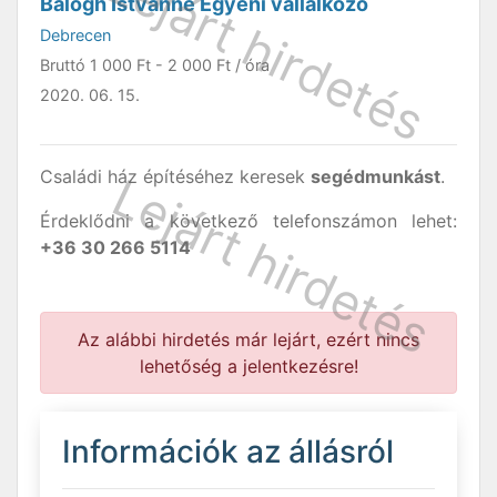
Balogh Istvánné Egyéni vállalkozó
Debrecen
Bruttó
1 000 Ft
-
2 000 Ft
/ óra
2020. 06. 15.
Családi ház építéséhez keresek
segédmunkást
.
Érdeklődni a következő telefonszámon lehet:
+36 30 266 5114
Az alábbi hirdetés már lejárt, ezért nincs
lehetőség a jelentkezésre!
Információk az állásról