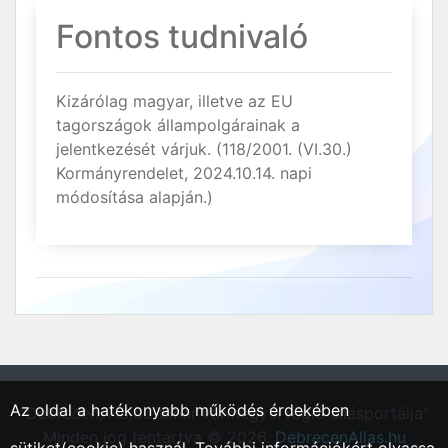
Fontos tudnivaló
Kizárólag magyar, illetve az EU
tagországok állampolgárainak a
jelentkezését várjuk. (118/2001. (VI.30.)
Kormányrendelet, 2024.10.14. napi
módosítása alapján.)
Az oldal a hatékonyabb működés érdekében
"Debrecen, Hajdú-Bihar vármegyei régió állásportálja"
Minden jog fentartva © 2026.
DebrecenAllas.hu