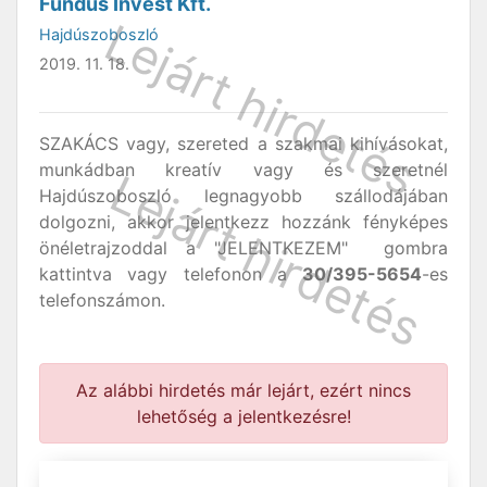
Fundus Invest Kft.
Hajdúszoboszló
2019. 11. 18.
SZAKÁCS vagy, szereted a szakmai kihívásokat,
munkádban kreatív vagy és szeretnél
Hajdúszoboszló legnagyobb szállodájában
dolgozni, akkor jelentkezz hozzánk fényképes
önéletrajzoddal a "JELENTKEZEM" gombra
kattintva vagy telefonon a
30/395-5654
-es
telefonszámon.
Az alábbi hirdetés már lejárt, ezért nincs
lehetőség a jelentkezésre!