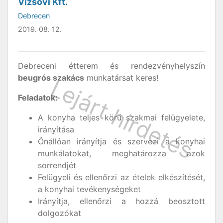
Vizsovi Kft.
Debrecen
2019. 08. 12.
Debreceni étterem és rendezvényhelyszín
beugrós szakács
munkatársat keres!
Feladatok:
A konyha teljes körű szakmai felügyelete,
irányítása
Önállóan irányítja és szervezi a konyhai
munkálatokat, meghatározza azok
sorrendjét
Felügyeli és ellenőrzi az ételek elkészítését,
a konyhai tevékenységeket
Irányítja, ellenőrzi a hozzá beosztott
dolgozókat