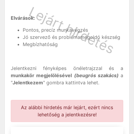
Elvárások:
Pontos, precíz munkavégzés
Jó szervező és problémamegoldó készség
Megbízhatóság
Jelentkezni fényképes önéletrajzzal és a
munkakör megjelölésével
(beugrós szakács)
a
"
Jelentkezem
" gombra kattintva lehet.
Az alábbi hirdetés már lejárt, ezért nincs
lehetőség a jelentkezésre!