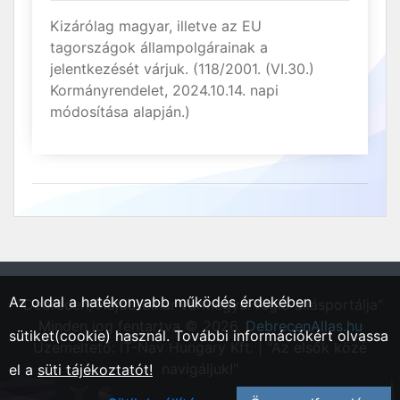
Kizárólag magyar, illetve az EU
tagországok állampolgárainak a
jelentkezését várjuk. (118/2001. (VI.30.)
Kormányrendelet, 2024.10.14. napi
módosítása alapján.)
Az oldal a hatékonyabb működés érdekében
"Debrecen, Hajdú-Bihar vármegyei régió állásportálja"
Minden jog fentartva © 2026.
DebrecenAllas.hu
sütiket(cookie) használ. További információkért olvassa
Üzemeltető: IT-Nav Hungary Kft. | "Az elsők közé
navigáljuk!"
el a
süti tájékoztatót!