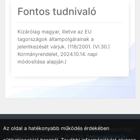
Fontos tudnivaló
Kizárólag magyar, illetve az EU
tagországok állampolgárainak a
jelentkezését várjuk. (118/2001. (VI.30.)
Kormányrendelet, 2024.10.14. napi
módosítása alapján.)
Az oldal a hatékonyabb működés érdekében
"Debrecen, Hajdú-Bihar vármegyei régió állásportálja"
Minden jog fentartva © 2026.
DebrecenAllas.hu