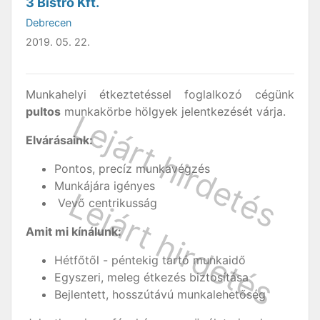
3 Bistro Kft.
Debrecen
2019. 05. 22.
Munkahelyi étkeztetéssel foglalkozó cégünk
pultos
munkakörbe hölgyek jelentkezését várja.
Elvárásaink:
Pontos, precíz munkavégzés
Munkájára igényes
Vevő centrikusság
Amit mi kínálunk:
Hétfőtől - péntekig tartó munkaidő
Egyszeri, meleg étkezés biztosítása
Bejlentett, hosszútávú munkalehetőség