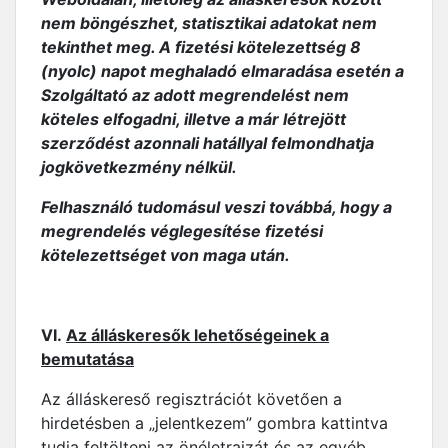
nem böngészhet, statisztikai adatokat nem
tekinthet meg. A fizetési kötelezettség 8
(nyolc) napot meghaladó elmaradása esetén a
Szolgáltató az adott megrendelést nem
köteles elfogadni, illetve a már létrejött
szerződést azonnali hatállyal felmondhatja
jogkövetkezmény nélkül.
Felhasználó tudomásul veszi továbbá, hogy a
megrendelés véglegesítése fizetési
kötelezettséget von maga után.
VI.
Az álláskeresők lehetőségeinek a
bemutatása
Az álláskereső regisztrációt követően a
hirdetésben a „jelentkezem” gombra kattintva
tudja feltölteni az önéletrajzát és az egyéb