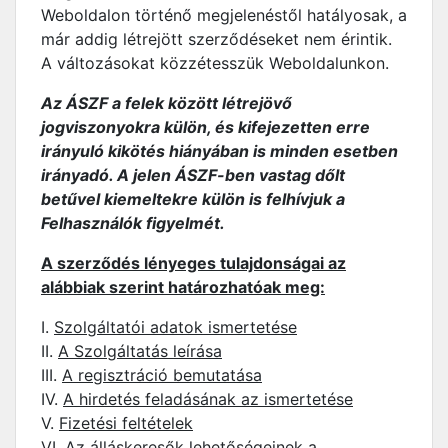
Weboldalon történő megjelenéstől hatályosak, a
már addig létrejött szerződéseket nem érintik.
A változásokat közzétesszük Weboldalunkon.
Az ÁSZF a felek között létrejövő
jogviszonyokra külön, és kifejezetten erre
irányuló kikötés hiányában is minden esetben
irányadó. A jelen ÁSZF-ben vastag dőlt
betűvel kiemeltekre külön is felhívjuk a
Felhasználók figyelmét.
A szerződés lényeges tulajdonságai az
alábbiak szerint határozhatóak meg:
I.
Szolgáltatói adatok ismertetése
II.
A Szolgáltatás leírása
III.
A regisztráció bemutatása
IV.
A hirdetés feladásának az ismertetése
V.
Fizetési feltételek
VI.
Az álláskeresők lehetőségeinek a