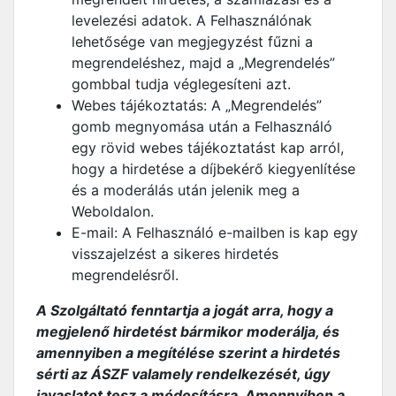
levelezési adatok. A Felhasználónak
lehetősége van megjegyzést fűzni a
megrendeléshez, majd a „Megrendelés”
gombbal tudja véglegesíteni azt.
Webes tájékoztatás: A „Megrendelés”
gomb megnyomása után a Felhasználó
egy rövid webes tájékoztatást kap arról,
hogy a hirdetése a díjbekérő kiegyenlítése
és a moderálás után jelenik meg a
Weboldalon.
E-mail: A Felhasználó e-mailben is kap egy
visszajelzést a sikeres hirdetés
megrendelésről.
A Szolgáltató fenntartja a jogát arra, hogy a
megjelenő hirdetést bármikor moderálja, és
amennyiben a megítélése szerint a hirdetés
sérti az ÁSZF valamely rendelkezését, úgy
javaslatot tesz a módosításra. Amennyiben a