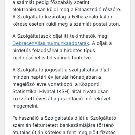
a számlát pedig főszabály szerint
elektronikusan küldi meg a Felhasználó részére.
A Szolgáltató kizárólag a Felhasználó külön
kérése esetén küldi meg a számlát postai úton.
A Szolgáltatások díjai itt tekinthetők meg:
DebrecenAllas.hu/munkaado/arak
. A díjak a
hirdetés feladásánál a hirdetés típus
kijelölésénél is fel vannak tüntetve.
A Szolgáltató jogosult a szolgáltatási díjat
minden naptári év január hónapjában a
megelőző évre vonatkozó, a Központi
Statisztikai Hivatal (KSH) által hivatalosan
közzétett éves átlagos infláció mértékével
megemelni.
Felhasználó a Szolgáltatás díját a Szolgáltató
számlán feltüntetett bankszámlájára történő
átutalás útján köteles a fent megjelölt fizetési