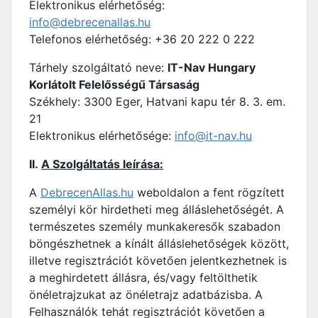
Elektronikus elérhetőség:
info@debrecenallas.hu
Telefonos elérhetőség: +36 20 222 0 222
Tárhely szolgáltató neve:
IT-Nav Hungary
Korlátolt Felelősségű Társaság
Székhely: 3300 Eger, Hatvani kapu tér 8. 3. em.
21
Elektronikus elérhetősége:
info@it-nav.hu
II.
A Szolgáltatás leírása:
A
DebrecenAllas.hu
weboldalon a fent rögzített
személyi kör hirdetheti meg álláslehetőségét. A
természetes személy munkakeresők szabadon
böngészhetnek a kínált álláslehetőségek között,
illetve regisztrációt követően jelentkezhetnek is
a meghirdetett állásra, és/vagy feltölthetik
önéletrajzukat az önéletrajz adatbázisba. A
Felhasználók tehát regisztrációt követően a