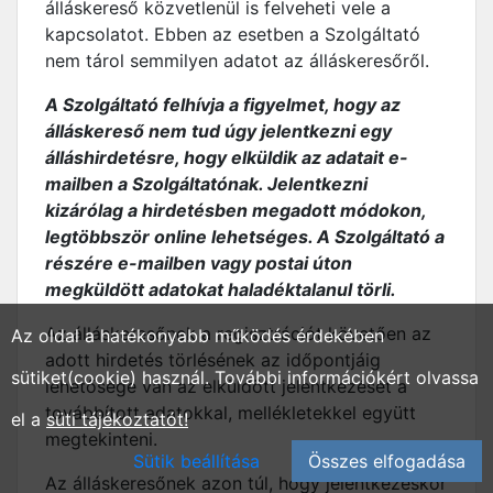
álláskereső közvetlenül is felveheti vele a
kapcsolatot. Ebben az esetben a Szolgáltató
nem tárol semmilyen adatot az álláskeresőről.
A Szolgáltató felhívja a figyelmet, hogy az
álláskereső nem tud úgy jelentkezni egy
álláshirdetésre, hogy elküldik az adatait e-
mailben a Szolgáltatónak. Jelentkezni
kizárólag a hirdetésben megadott módokon,
legtöbbször online lehetséges. A Szolgáltató a
részére e-mailben vagy postai úton
megküldött adatokat haladéktalanul törli.
Az álláskeresőnek a regisztrációt követően az
Az oldal a hatékonyabb működés érdekében
adott hirdetés törlésének az időpontjáig
sütiket(cookie) használ. További információkért olvassa
lehetősége van az elküldött jelentkezését a
továbbított adatokkal, mellékletekkel együtt
el a
süti tájékoztatót!
megtekinteni.
Sütik beállítása
Összes elfogadása
Az álláskeresőnek azon túl, hogy jelentkezéskor