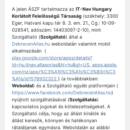
A jelen ÁSZF tartalmazza az
IT-Nav Hungary
Korlátolt Felelősségű Társaság
(székhely: 3300
Eger, Hatvani kapu tér 8. 3. em. 21., Cg.: 10-09-
028541, adószám: 14403097-2-10), mint
Szolgáltató (
Szolgáltató
) által a
DebrecenAllas.hu
weboldalán valamint mobil
alkalmazásán (
play.google.com/store/apps/details?
id=hu.itnav.allasorias&hl=hu&gl=US
,
apps.apple.
com/nz/app/%C3%A1ll%C3%A1s%C3%B3ri%C3
%A1s/id1578932322
)
(a továbbiakban:
Weboldal
) és a Szolgáltató egyéb platformjain (
https://www.facebook.com/DebrecenAllas.hu
)
nyújtott szolgáltatásával (
Szolgáltatás
)
kapcsolatos jogokat és kötelezettségeket. A
Szolgáltató célja, hogy az állást kínálók és
állást keresők, könnyen és hatékonyan
rátaláljanak egymásra. Weboldalán az alábbi