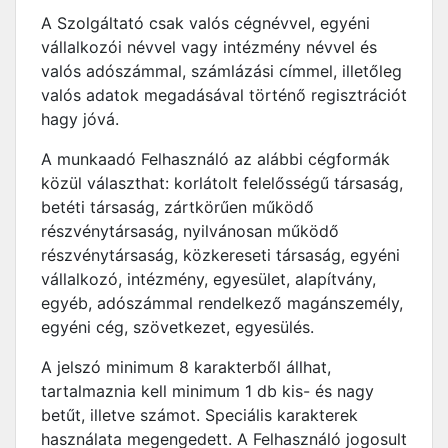
A Szolgáltató csak valós cégnévvel, egyéni
vállalkozói névvel vagy intézmény névvel és
valós adószámmal, számlázási címmel, illetőleg
valós adatok megadásával történő regisztrációt
hagy jóvá.
A munkaadó Felhasználó az alábbi cégformák
közül választhat: korlátolt felelősségű társaság,
betéti társaság, zártkörűen működő
részvénytársaság, nyilvánosan működő
részvénytársaság, közkereseti társaság, egyéni
vállalkozó, intézmény, egyesület, alapítvány,
egyéb, adószámmal rendelkező magánszemély,
egyéni cég, szövetkezet, egyesülés.
A jelszó minimum 8 karakterből állhat,
tartalmaznia kell minimum 1 db kis- és nagy
betűt, illetve számot. Speciális karakterek
használata megengedett. A Felhasználó jogosult