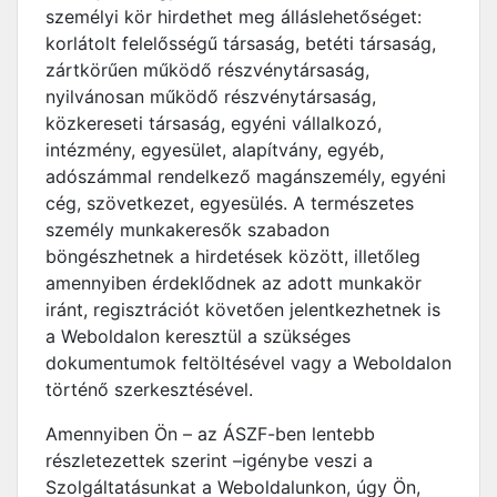
személyi kör hirdethet meg álláslehetőséget:
korlátolt felelősségű társaság, betéti társaság,
zártkörűen működő részvénytársaság,
nyilvánosan működő részvénytársaság,
közkereseti társaság, egyéni vállalkozó,
intézmény, egyesület, alapítvány, egyéb,
adószámmal rendelkező magánszemély, egyéni
cég, szövetkezet, egyesülés. A természetes
személy munkakeresők szabadon
böngészhetnek a hirdetések között, illetőleg
amennyiben érdeklődnek az adott munkakör
iránt, regisztrációt követően jelentkezhetnek is
a Weboldalon keresztül a szükséges
dokumentumok feltöltésével vagy a Weboldalon
történő szerkesztésével.
Amennyiben Ön – az ÁSZF-ben lentebb
részletezettek szerint –igénybe veszi a
Szolgáltatásunkat a Weboldalunkon, úgy Ön,