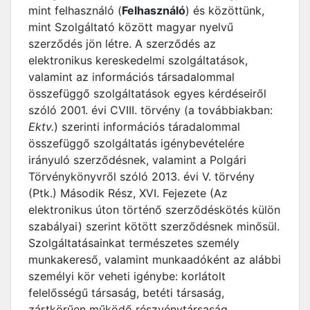
mint felhasználó (
Felhasználó
) és közöttünk,
mint Szolgáltató között magyar nyelvű
szerződés jön létre. A szerződés az
elektronikus kereskedelmi szolgáltatások,
valamint az információs társadalommal
összefüggő szolgáltatások egyes kérdéseiről
szóló 2001. évi CVIII. törvény (a továbbiakban:
Ektv.
) szerinti információs táradalommal
összefüggő szolgáltatás igénybevételére
irányuló szerződésnek, valamint a Polgári
Törvénykönyvről szóló 2013. évi V. törvény
(Ptk.) Második Rész, XVI. Fejezete (Az
elektronikus úton történő szerződéskötés külön
szabályai) szerint kötött szerződésnek minősül.
Szolgáltatásainkat természetes személy
munkakereső, valamint munkaadóként az alábbi
személyi kör veheti igénybe: korlátolt
felelősségű társaság, betéti társaság,
zártkörűen működő részvénytársaság,