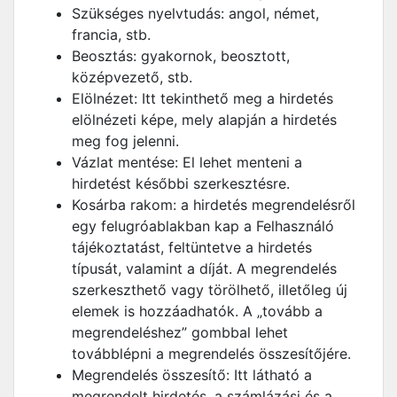
Szükséges nyelvtudás: angol, német,
francia, stb.
Beosztás: gyakornok, beosztott,
középvezető, stb.
Elölnézet: Itt tekinthető meg a hirdetés
elölnézeti képe, mely alapján a hirdetés
meg fog jelenni.
Vázlat mentése: El lehet menteni a
hirdetést későbbi szerkesztésre.
Kosárba rakom: a hirdetés megrendelésről
egy felugróablakban kap a Felhasználó
tájékoztatást, feltüntetve a hirdetés
típusát, valamint a díját. A megrendelés
szerkeszthető vagy törölhető, illetőleg új
elemek is hozzáadhatók. A „tovább a
megrendeléshez” gombbal lehet
továbblépni a megrendelés összesítőjére.
Megrendelés összesítő: Itt látható a
megrendelt hirdetés, a számlázási és a