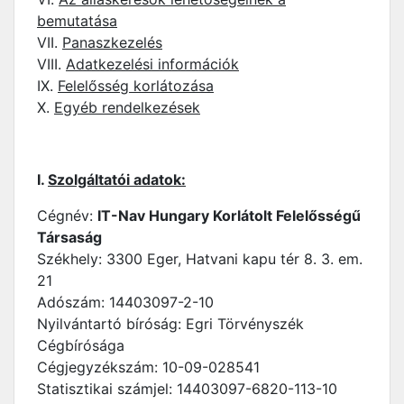
bemutatása
VII.
Panaszkezelés
VIII.
Adatkezelési információk
IX.
Felelősség korlátozása
X.
Egyéb rendelkezések
I.
Szolgáltatói adatok:
Cégnév:
IT-Nav Hungary Korlátolt Felelősségű
Társaság
Székhely: 3300 Eger, Hatvani kapu tér 8. 3. em.
21
Adószám: 14403097-2-10
Nyilvántartó bíróság: Egri Törvényszék
Cégbírósága
Cégjegyzékszám: 10-09-028541
Statisztikai számjel: 14403097-6820-113-10