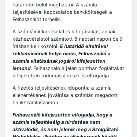
határidőn belül megfizetni. A számla
teljesítésével kapcsolatos bankköltségek a
Felhasználót terhelik.
A számlával kapcsolatos kifogásokat, annak
kézhezvételétől számított 8 naptári napon belül
írásban kell közölni.
E határidő elteltével
reklamációnak helye nincs, Felhasználó a
számla vitatásának jogáról kifejezetten
lemond
. Felhasználó a jelen pontban foglaltakat
kifejezetten tudomásul veszi és elfogadja.
A fizetés teljesítésének időpontja a számla
ellenértékének jóváírása a számlán megadott
bankszámlaszámon.
Felhasználó kifejezetten elfogadja, hogy a
számla teljesítéséig a hirdetése nem
aktiválódik, és nem jelenik meg a Szolgáltató
Weboldalán, illetőleg az álláskeresők között