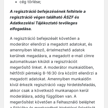
cég törlése;
A regisztráció befejezésének feltétele a
regisztráció végen található ÁSZF és
Adatkezelési Tájékoztató tevőleges
elfogadása.
A regisztráció befejezését követően a
moderátor ellenőrzi a megadott adatokat, és
amennyiben létező, értelmezhető adatok
kerülnek megadásra, a megadott e-mail címre
automatikusan kiküldi a regisztrációt
megerősítő linket. A moderátor munkaidőben,
hétfőtől péntekig 8-16:30 óra között ellenőrzi a
megadott adatokat. Amennyiben munkaidőn
kívül érkezik regisztráció vagy hirdetésfeladás,
akkor csak a következő munkanapon kerül
moderálásra, addig függőben van. A
megerősítést követően a Felhasználó beléphet
a fiókjába és megkezdheti hirdetései feladását.