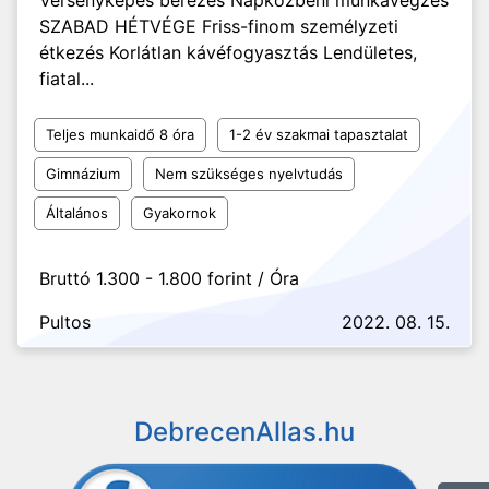
Versenyképes bérezés Napközbeni munkavégzés
SZABAD HÉTVÉGE Friss-finom személyzeti
étkezés Korlátlan kávéfogyasztás Lendületes,
fiatal...
Teljes munkaidő 8 óra
1-2 év szakmai tapasztalat
Gimnázium
Nem szükséges nyelvtudás
Általános
Gyakornok
Bruttó 1.300 - 1.800 forint / Óra
Pultos
2022. 08. 15.
DebrecenAllas.hu