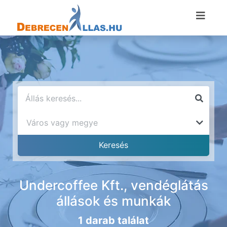
Undercoffee Kft., vendéglátás
állások és munkák
1 darab találat