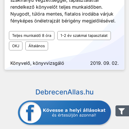
szakirányú végzettséggel, tapasztalattal
rendelkező könyvelőt teljes munkaidőben.
Nyugodt, túlóra mentes, fiatalos irodába várjuk
fényképes önéletrajzát bérigény megjelőlésével.
Teljes munkaidő 8 óra
1-2 év szakmai tapasztalat
OKJ
Általános
Könyvelő, könyvvizsgáló
2019. 09. 02.
DebrecenAllas.hu