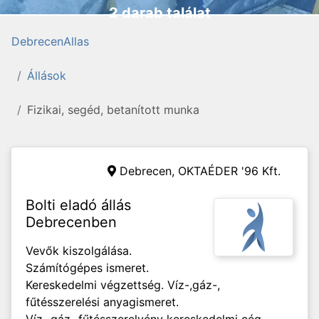
2 darab találat
DebrecenAllas
Állások
Fizikai, segéd, betanított munka
Debrecen,
OKTAÉDER '96 Kft.
Bolti eladó állás
Debrecenben
Vevők kiszolgálása.
Számítógépes ismeret.
Kereskedelmi végzettség. Víz-,gáz-,
fűtésszerelési anyagismeret.