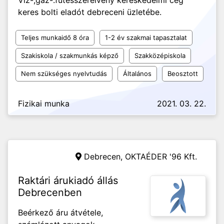
Víz-,gáz-.fűtésszerelvény kereskedelmi cég
keres bolti eladót debreceni üzletébe.
Teljes munkaidő 8 óra
1-2 év szakmai tapasztalat
Szakiskola / szakmunkás képző
Szakközépiskola
Nem szükséges nyelvtudás
Általános
Beosztott
Fizikai munka
2021. 03. 22.
Debrecen,
OKTAÉDER '96 Kft.
Raktári árukiadó állás
Debrecenben
Beérkező áru átvétele,