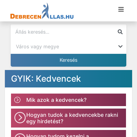
GYIK: Kedvencek
Mik azok a kedvencek?
Hogyan tudok a kedvencekbe rakni
egy hirdetést?
Hogyan tudom kezelni a